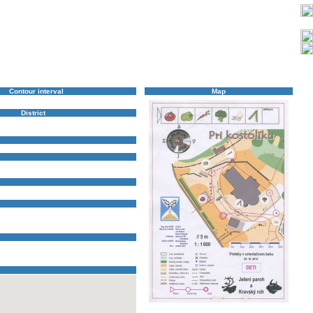
Contour interval
Map
5 m
District
Žiar nad Hronom
LADOMIERKA 3
,
Nad ihriskom vo Vieske
,