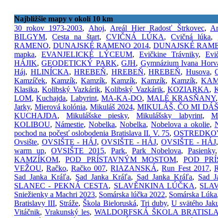
Najbližšie mapy v okolí 10 km
30 rokov 1973-2003
,
Ahoj
,
Areál Hier Radosť Štrkovec
,
Ar
BILGYM
,
Cesta na štart
,
CVIČNÁ LÚKA
,
Cvičná lúka
,
RAMENO
,
DUNAJSKÉ RAMENO 2014
,
DUNAJSKÉ RAME
mapka
,
EVANJELICKÉ LÝCEUM
,
Evičkine Trávniky
,
Evi
HÁJIK
,
GEODETICKÝ PARK
,
GJH
,
Gymnázium Ivana Horv
Háj
,
HLINÍCKA
,
HREBEŇ
,
HREBEŇ
,
HREBEŇ
,
Husova
,
Kamzíček
,
Kamzík
,
Kamzík
,
Kamzík
,
Kamzík
,
Kamzík
,
KAM
Klasika
,
Kolibský Vazkárik
,
Kolibský Vazkárik
,
KOZIARKA
,
K
LOM
,
Kuchajda
,
Labyrint
,
MA-KA-DO
,
MALÉ KRASŇANY
Jarky
,
Mierová kolónia
,
Mikuláš 2024
,
MIKULÁŠ, ČO MI DÁŠ
KUCHAJDA
,
Mikulášske piesky
,
Mikulášsky labyrint
,
M
KOLIBOU
,
Námestie
,
Nobelka
,
Nobelka
,
Nobelova a okolie
,
N
pochod na počesť oslobodenia Bratislava II. V. 75
,
OSTREDKO
Ovsište
,
OVSIŠTE - HÁJ
,
OVSIŠTE - HÁJ
,
OVSIŠTE - HÁJ
warm up
,
OVSIŠTE 2015
,
Park
,
Park Nobelova
,
Pasienky
KAMZÍKOM
,
POD PRÍSTAVNÝM MOSTOM
,
POD PR
VEŽOU
,
Račko
,
Račko 007
,
RIAZANSKÁ
,
Run Fest 2017
,
R
Sad Janka Kráľa
,
Sad Janka Kráľa
,
Sad Janka Kráľa
,
Sad J
SLANEC - PEKNÁ CESTA
,
SLAVĚNKINA LÚČKA
,
SLA
Sniežienky a Machri 2023
,
Somárska lúčka 2022
,
Somárska Lúka
Bratislavy III
,
Stráže
,
Škola Bieloruská
,
Tri duby
,
U svätého Jak
Vitáčnik
,
Vrakunský les
,
WALDORFSKÁ ŠKOLA BRATISL