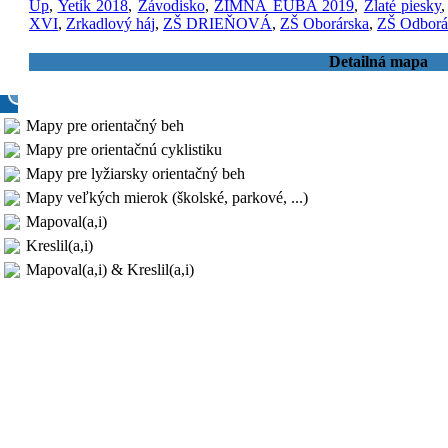
Up
,
Yetík 2018
,
Závodisko
,
ZIMNÁ EUBA 2019
,
Zlaté piesky
XVI
,
Zrkadlový háj
,
ZŠ DRIEŇOVÁ
,
ZŠ Oborárska
,
ZŠ Odborá
Detailná mapa
Mapy pre orientačný beh
Mapy pre orientačnú cyklistiku
Mapy pre lyžiarsky orientačný beh
Mapy veľkých mierok (školské, parkové, ...)
Mapoval(a,i)
Kreslil(a,i)
Mapoval(a,i) & Kreslil(a,i)