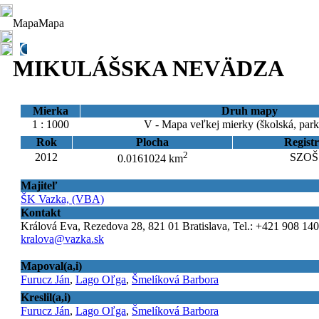
Mapa
Mapa
MIKULÁŠSKA NEVÄDZA
Mierka
Druh mapy
1 : 1000
V - Mapa veľkej mierky (školská, par
Rok
Plocha
Registr
2
2012
SZOŠ 
0.0161024 km
Majiteľ
ŠK Vazka, (VBA)
Kontakt
Králová Eva, Rezedova 28, 821 01 Bratislava, Tel.: +421 908 140
kralova@vazka.sk
Mapoval(a,i)
Furucz Ján
,
Lago Oľga
,
Šmelíková Barbora
Kreslil(a,i)
Furucz Ján
,
Lago Oľga
,
Šmelíková Barbora