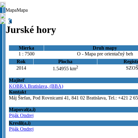
Mapa
Mapa
Jurské hory
Mierka
Druh mapy
1 : 7500
O - Mapa pre orientačný beh
Rok
Plocha
Registr
2
2014
SZOŠ
1.54955 km
Majiteľ
KOBRA Bratislava, (BBA)
Kontakt
Máj Štefan, Pod Rovnicami 41, 841 02 Bratislava, Tel.: +421 2 6
Mapoval(a,i)
Piják Ondrej
Kreslil(a,i)
Piják Ondrej