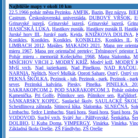
Najbližšie mapy v okolí 10 km
22.5.1966 pohár města Pezinku
,
AMFIK
,
Bazin
,
Bez názvu
,
BIE
Castrum
,
Československá univerziáda
,
DUBOVÝ VŔŠOK
,
E
Grinavské jazerá
,
Grinavské jazerá
,
Grinavské jazerá
,
Grin
HASIČSKÁ LÚKA
,
Hastikov pusták
,
Hastikov pusták II
,
Hastik
Jurské hory III.
,
Jurský park
,
Kejda
,
KNIŽKOVA DOLINA
,
Konikles
,
Konikles
,
Konikles
,
KONIKLES
,
Konikles II.
,
LIMBACH 2012
,
Majáles
,
MAKADO 2021
,
Mapa pre orient
mieru 1967
,
Mapa pre orientačné preteky: Tréningový priestor
Pohár mieru - memoriál Košeckého 1968
,
Mapa Slalomka
,
M
MNÍCHOV VRCH 2
,
MODRÝ KRÍŽ
,
Modrý kríž
,
MODRÝ K
Myší vrch
,
Nad jazierkami
,
Nad Pinelkou
,
NAD RAČOU
NARNIA
,
Neštich
,
Nový Muškát
,
Oproti Sahare
,
Ostrý
,
Ostrý vr
PEKNÁ ŠKÔLKA
,
Pezinok - juh
,
Pezinok - park
,
Pezinok - par
sever
,
Pezinská kalvária
,
Piesky
,
Pinelka
,
PINELKA 20
SAKRAKOPCOM 2
,
POD SAKRAKOPCOM 3
,
Pohár oslobo
Kamenička
,
Pri Golfe
,
Pútnikov sen
,
Pútnikov sen
,
Račišdorf
SÁNKARSKY KOPEC
,
Saulacké školy
,
SAULACKÉ ŠKOLY
Scheidlinova záhrada
,
Sitinová lúka
,
Slalomka
,
SLNEČNÁ
,
Sok
Limbachu
,
Srdce Limbachu
,
Stará hora
,
Stará hora
,
Stará hora
,
St
VODOVOD
,
Suchý vrch
,
Svätý Jur - Pállfyovské
,
Šenkárka
,
Še
DOLIHO
,
U Kuba Doma
,
VIMPERGY
,
Vinárka
,
Vinárka
,
Vin
Základná škola Orešie
,
ZŠ Fándlyho
,
ZŠ Orešie