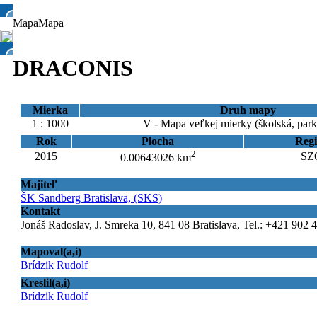
Mapa
Mapa
DRACONIS
Mierka
Druh mapy
1 : 1000
V - Mapa veľkej mierky (školská, par
Rok
Plocha
Regi
2
2015
SZ
0.00643026 km
Majiteľ
ŠK Sandberg Bratislava, (SKS)
Kontakt
Jonáš Radoslav, J. Smreka 10, 841 08 Bratislava, Tel.: +421 902 
Mapoval(a,i)
Brídzik Rudolf
Kreslil(a,i)
Brídzik Rudolf