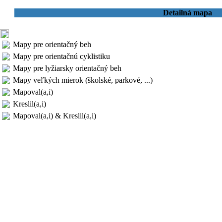
Detailná mapa
Mapy pre orientačný beh
Mapy pre orientačnú cyklistiku
Mapy pre lyžiarsky orientačný beh
Mapy veľkých mierok (školské, parkové, ...)
Mapoval(a,i)
Kreslil(a,i)
Mapoval(a,i) & Kreslil(a,i)