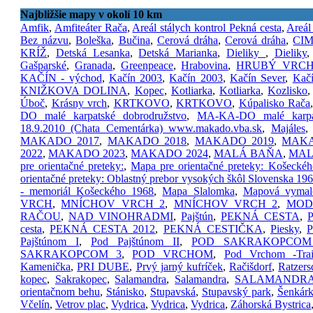
Najbližšie mapy v okolí 10 km
Amfik
,
Amfiteáter Rača
,
Areál stálych kontrol Pekná cesta
,
Areál
Bez názvu
,
Boleška
,
Bučina
,
Cerová dráha
,
Cerová dráha
,
CI
KRÍŽ
,
Detská Lesanka
,
Detská Marianka
,
Dieliky
,
Dieliky
Gašparské
,
Granada
,
Greenpeace
,
Hrabovina
,
HRUBÝ VRC
KAČÍN - východ
,
Kačín 2003
,
Kačín 2003
,
Kačín Sever
,
Kač
KNIŽKOVA DOLINA
,
Kopec
,
Kotliarka
,
Kotliarka
,
Kozlisko
Úboč
,
Krásny vrch
,
KRTKOVO
,
KRTKOVO
,
Kúpalisko Rača
DO malé karpatské dobrodružstvo
,
MA-KA-DO malé karpat
18.9.2010 (Chata Cementárka) www.makado.vba.sk
,
Majáles
MAKADO 2017
,
MAKADO 2018
,
MAKADO 2019
,
MAKA
2022
,
MAKADO 2023
,
MAKADO 2024
,
MALÁ BAŇA
,
MAL
pre orientačné preteky:
,
Mapa pre orientačné preteky: Košecké
orientačné preteky: Oblastný prebor vysokých škôl Slovenska 19
- memoriál Košeckého 1968
,
Mapa Slalomka
,
Mapová vymal
VRCH
,
MNÍCHOV VRCH 2
,
MNÍCHOV VRCH 2
,
MOD
RAČOU
,
NAD VINOHRADMI
,
Pajštún
,
PEKNÁ CESTA
,
cesta
,
PEKNÁ CESTA 2012
,
PEKNÁ CESTIČKA
,
Piesky
,
P
Pajštúnom I
,
Pod Pajštúnom II
,
POD SAKRAKOPCOM
SAKRAKOPCOM 3
,
POD VRCHOM
,
Pod Vrchom -Tra
Kamenička
,
PRI DUBE
,
Prvý jarný kufríček
,
Račišdorf
,
Ratzers
kopec
,
Sakrakopec
,
Salamandra
,
Salamandra
,
SALAMANDR
orientačnom behu
,
Stánisko
,
Stupavská
,
Stupavský park
,
Šenkár
Včelín
,
Vetrov plac
,
Vydrica
,
Vydrica
,
Vydrica
,
Záhorská Bystrica