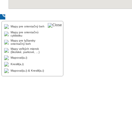
Mapy pre orientačný beh
Mapy pre orientačnú
cyklistiku
Mapy pre lyžiarsky
orientačný beh
Mapy veľkých mierok
(školské, parkové, ...)
Mapoval(a,i)
Kreslil(a,i)
Mapoval(a,i) & Kreslil(a,i)