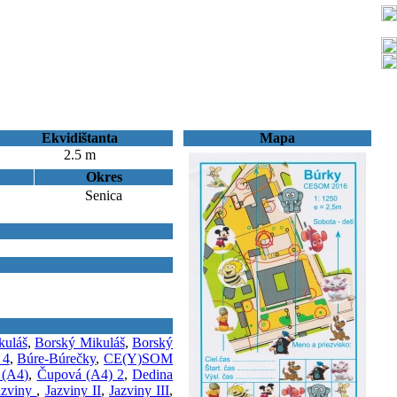
Ekvidištanta
Mapa
2.5 m
Okres
Senica
kuláš
,
Borský Mikuláš
,
Borský
 4
,
Búre-Búrečky
,
CE(Y)SOM
 (A4)
,
Čupová (A4) 2
,
Dedina
azviny
,
Jazviny II
,
Jazviny III
,