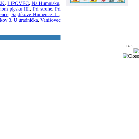
EK
,
LIPOVEC
,
Na Humnisku
,
rnom piesku III.
,
Pri struhe
,
Pri
ence
,
Šajdíkove Humence T1
,
íkov 3
,
U úradníčka
,
Vanišovec
1409