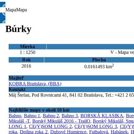
Mapa
Mapa
Búrky
Mierka
1 : 1250
V - Mapa ve
Rok
Plocha
2
2016
0.0161493 km
Majiteľ
KOBRA Bratislava, (BBA)
Kontakt
Máj Štefan, Pod Rovnicami 41, 841 02 Bratislava, Tel.: +421 2 6
Najbližšie mapy v okolí 10 km
Bahno
,
Bahno 1
,
Bahno 2
,
Bahno 3
,
BORSKÁ KLASIKA
,
Bors
Mikuláš -T
,
Borský Mikuláš 2016 - TrailO
,
Borský Mikuláš, Sm
LONG 1
,
CE(Y)SOM LONG 2
,
CE(Y)SOM LONG 3
,
CE(Y)
roka
,
Dedina roka 2
,
Dubové Humience
,
Futbalová
,
Habánek
,
H