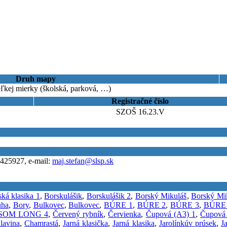
Druh mapy
ľkej mierky (školská, parková, …)
Registračné číslo
SZOŠ 16.23.V
5425927, e-mail:
maj.stefan@slsp.sk
ká klasika 1
,
Borskulášik
,
Borskulášik 2
,
Borský Mikuláš
,
Borský Mi
uha
,
Bory
,
Bulkovec
,
Bulkovec
,
BÚRE 1
,
BÚRE 2
,
BÚRE 3
,
BÚRE
SOM LONG 4
,
Červený rybník
,
Červienka
,
Čupová (A3) 1
,
Čupová
lavina
,
Chamrastá
,
Jarná klasička
,
Jarná klasika
,
Jarolínkúv prúsek
,
J