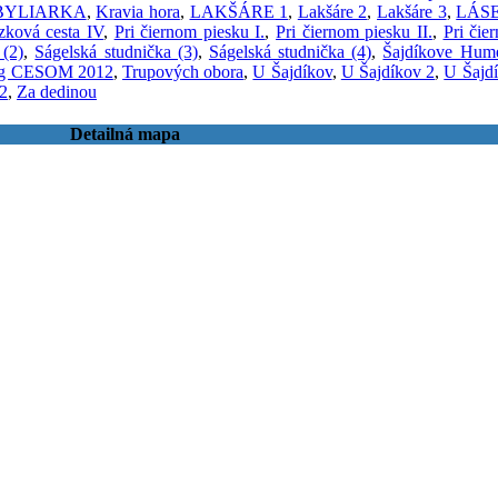
BYLIARKA
,
Kravia hora
,
LAKŠÁRE 1
,
Lakšáre 2
,
Lakšáre 3
,
LÁS
zková cesta IV
,
Pri čiernom piesku I.
,
Pri čiernom piesku II.
,
Pri čie
 (2)
,
Ságelská studnička (3)
,
Ságelská studnička (4)
,
Šajdíkove Hum
ng CESOM 2012
,
Trupových obora
,
U Šajdíkov
,
U Šajdíkov 2
,
U Šajd
2
,
Za dedinou
Detailná mapa