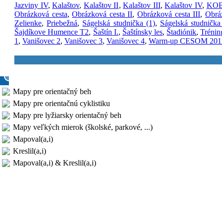
Jazviny IV
,
Kalaštov
,
Kalaštov II
,
Kalaštov III
,
Kalaštov IV
,
KO
Obrázková cesta
,
Obrázková cesta II
,
Obrázková cesta III
,
Obrá
Zelienke
,
Priebežná
,
Ságelská studnička (1)
,
Ságelská studnička
Šajdíkove Humence T2
,
Šaštín I.
,
Šaštínsky les
,
Štadiónik
,
Tréni
1
,
Vanišovec 2
,
Vanišovec 3
,
Vanišovec 4
,
Warm-up CESOM 201
Mapy pre orientačný beh
Mapy pre orientačnú cyklistiku
Mapy pre lyžiarsky orientačný beh
Mapy veľkých mierok (školské, parkové, ...)
Mapoval(a,i)
Kreslil(a,i)
Mapoval(a,i) & Kreslil(a,i)