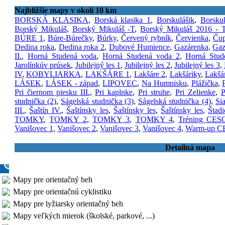
Najbližšie mapy v okolí 10 km
BORSKÁ KLASIKA
,
Borská klasika 1
,
Borskulášik
,
Borskul
Borský Mikuláš
,
Borský Mikuláš -T
,
Borský Mikuláš 2016 - T
BÚRE 1
,
Búre-Búrečky
,
Búrky
,
Červený rybník
,
Červienka
,
Čup
Dedina roka
,
Dedina roka 2
,
Dubové Humience
,
Gazárenka
,
Gaz
II.
,
Horná Studená voda
,
Horná Studená voda 2
,
Horná Stud
Jarolínkúv prúsek
,
Jubilejný les 1
,
Jubilejný les 2
,
Jubilejný les 3
,
IV
,
KOBYLIARKA
,
LAKŠÁRE 1
,
Lakšáre 2
,
Lakšáriky
,
Lakšá
LÁSEK
,
LÁSEK - západ
,
LIPOVEC
,
Na Humnisku
,
Plážička
,
Pri čiernom piesku III.
,
Pri kaplnke
,
Pri struhe
,
Pri Zelienke
,
P
studnička (2)
,
Ságelská studnička (3)
,
Ságelská studnička (4)
,
Si
III.
,
Šaštín IV.
,
Šaštínsky les
,
Šaštínsky les
,
Šaštínsky les
,
Štad
TOMKY
,
TOMKY 2
,
TOMKY 3
,
TOMKY 4
,
Tréning CES
Vanišovec 1
,
Vanišovec 2
,
Vanišovec 3
,
Vanišovec 4
,
Warm-up C
Detailná mapa
Mapy pre orientačný beh
Mapy pre orientačnú cyklistiku
Mapy pre lyžiarsky orientačný beh
Mapy veľkých mierok (školské, parkové, ...)