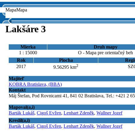
Mapa
Mapa
Lakšáre 3
Mierka
Druh mapy
1 : 15000
O - Mapa pre orientačný beh
Rok
Plocha
Regi
2
2017
SZO
9.56295 km
Majiteľ
KOBRA Bratislava, (BBA)
Kontakt
Máj Štefan, Pod Rovnicami 41, 841 02 Bratislava, Tel.: +421 2 6
Mapoval(a,i)
Barták Lukáš
,
Cigoš Evžen
,
Lenhart Zdeněk
,
Wallner Jozef
Kreslil(a,i)
Barták Lukáš
,
Cigoš Evžen
,
Lenhart Zdeněk
,
Wallner Jozef