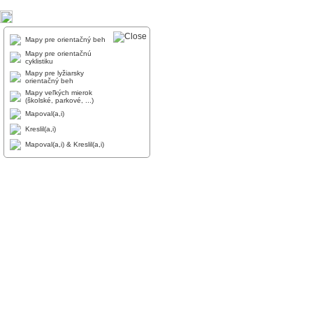
Mapy pre orientačný beh
Mapy pre orientačnú
cyklistiku
Mapy pre lyžiarsky
orientačný beh
Mapy veľkých mierok
(školské, parkové, ...)
Mapoval(a,i)
Kreslil(a,i)
Mapoval(a,i) & Kreslil(a,i)