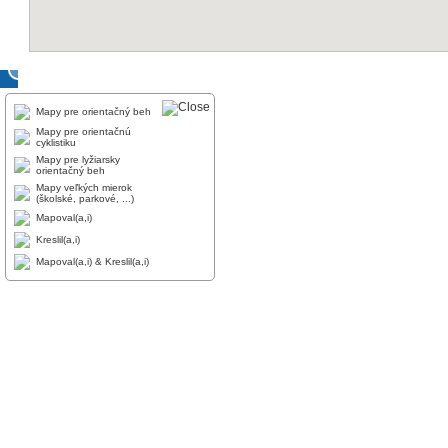
Mapy pre orientačný beh
Mapy pre orientačnú
cyklistiku
Mapy pre lyžiarsky
orientačný beh
Mapy veľkých mierok
(školské, parkové, ...)
Mapoval(a,i)
Kreslil(a,i)
Mapoval(a,i) & Kreslil(a,i)