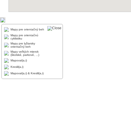
Mapy pre orientačný beh
Mapy pre orientačnú
cyklistiku
Mapy pre lyžiarsky
orientačný beh
Mapy veľkých mierok
(školské, parkové, ...)
Mapoval(a,i)
Kreslil(a,i)
Mapoval(a,i) & Kreslil(a,i)