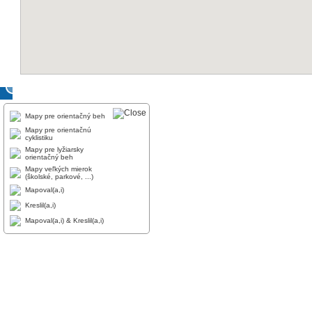
Mapy pre orientačný beh
Mapy pre orientačnú
cyklistiku
Mapy pre lyžiarsky
orientačný beh
Mapy veľkých mierok
(školské, parkové, ...)
Mapoval(a,i)
Kreslil(a,i)
Mapoval(a,i) & Kreslil(a,i)