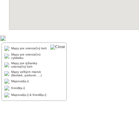
Mapy pre orientačný beh
Mapy pre orientačnú
cyklistiku
Mapy pre lyžiarsky
orientačný beh
Mapy veľkých mierok
(školské, parkové, ...)
Mapoval(a,i)
Kreslil(a,i)
Mapoval(a,i) & Kreslil(a,i)