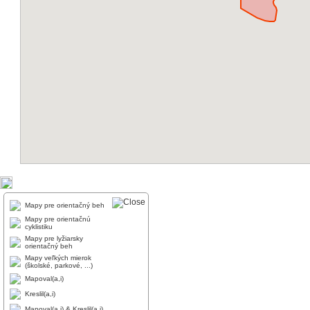
Mapy pre orientačný beh
Mapy pre orientačnú
cyklistiku
Mapy pre lyžiarsky
orientačný beh
Mapy veľkých mierok
(školské, parkové, ...)
Mapoval(a,i)
Kreslil(a,i)
Mapoval(a,i) & Kreslil(a,i)