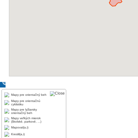
Mapy pre orientačný beh
Mapy pre orientačnú
cyklistiku
Mapy pre lyžiarsky
orientačný beh
Mapy veľkých mierok
(školské, parkové, ...)
Mapoval(a,i)
Kreslil(a,i)