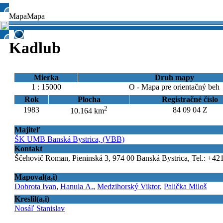
Mapa
Mapa
Kadlub
Mierka
Druh mapy
1 : 15000
O - Mapa pre orientačný beh
Rok
Plocha
Registračné číslo
2
1983
84 09 04 Z
10.164 km
Majiteľ
ŠK UMB Banská Bystrica, (VBB)
Kontakt
Ščehovič Roman, Pieninská 3, 974 00 Banská Bystrica, Tel.: +4
Mapoval(a,i)
Dobrota Ivan
,
Hanula A.
,
Medzihorský Viktor
,
Palička Miloš
Kreslil(a,i)
Nosáľ Stanislav