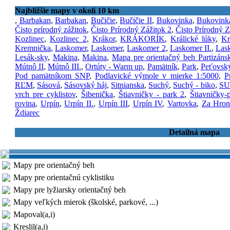
Najbližšie mapy v okolí 10 km
,
Barbakan
,
Barbakan
,
Bučičie
,
Bučičie II
,
Bukovinka
,
Bukovink
Čisto prírodný zážitok
,
Čisto Prírodný Zážitok 2
,
Čisto Prírodný Z
Kozlinec
,
Kozlinec 2
,
Krákor
,
KRÁKORÍK
,
Králické lúky
,
Kr
Kremnička
,
Laskomer
,
Laskomer
,
Laskomer 2
,
Laskomer II.
,
Lask
Lesák-sky
,
Makina
,
Makina
,
Mapa pre orientačný beh Partizáns
Mútnô II
,
Mútnô III.
,
Ortúty - Warm up
,
Pamätník
,
Park
,
Peťovský
Pod pamätníkom SNP
,
Podlavické výmole v mierke 1:5000
,
P
RĽM
,
Sásová
,
Sásovský háj
,
Sitnianska
,
Suchý
,
Suchý - biko
,
SU
vrch pre cyklistov
,
Šibenička
,
Štiavničky - park 2
,
Štiavničky-
rovina
,
Urpín
,
Urpín II.
,
Urpín III
,
Urpín IV
,
Vartovka
,
Za Hro
Ždiarec
Detailná mapa
Mapy pre orientačný beh
Mapy pre orientačnú cyklistiku
Mapy pre lyžiarsky orientačný beh
Mapy veľkých mierok (školské, parkové, ...)
Mapoval(a,i)
Kreslil(a,i)