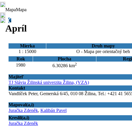
Mapa
Mapa
Apríl
Mierka
Druh mapy
1 : 15000
O - Mapa pre orientačný beh
Rok
Plocha
Regi
2
1980
6.30286 km
Majiteľ
TJ Slávia Žilinská univerzita Žilina, (VZA)
Kontakt
Vandlíček Peter, Gemerská 6/45, 010 08 Žilina, Tel.: +421 41 565
Mapoval(a,i)
Juračka Zdeněk
,
Kalibán Pavel
Kreslil(a,i)
Juračka Zdeněk