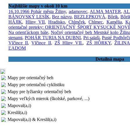
Najbližšie mapy v okolí 10 km
16.10.1966 Pohár města Žiliny
,
adamovec
,
ALMA MATER
,
AL
BÁNOVSKÝ LESÍK
,
Bez názvu
,
BEZLEPKOVÁ
,
Bôrik
,
Bôri
HÁJIK
,
Hliny VII
,
Hradisko
,
Chlmček
,
Chlmec
,
Kamélia
,
Ka
orientačné preteky: ORIENTAČNÝ ŠPORT KYSUCKÉ NO
Na orienťáckom bále
,
Nočný orientačný beh Mestské kolo Žilin
stenami
,
POHÁR TURIA NA DUBNI
,
Pri salaši
,
Pusté Podhôrči
Vlčince II
,
Vlčince II
,
ZŠ Hliny VII.
,
ZŠ HÔRKY
,
ŽILINA
ĽADOM
Detailná mapa
Mapy pre orientačný beh
Mapy pre orientačnú cyklistiku
Mapy pre lyžiarsky orientačný beh
Mapy veľkých mierok (školské, parkové, ...)
Mapoval(a,i)
Kreslil(a,i)
Mapoval(a,i) & Kreslil(a,i)