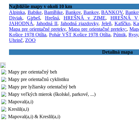
Najbližšie mapy v okolí 10 km
Alpinka
,
Babike
,
BamBike
,
Bankov
,
Bankov
,
BANKOV
,
Banko
Diviak
,
Girbeš
,
Hrešná
,
HREŠNÁ v ZIME
,
HREŠNÁ V
JAHODNÁ
,
Jahodná II
,
Jahodná zjazdovky
,
Jeleň
,
Kafíčko
,
Ka
Mapa pre orientačné preteky
,
Mapa pre orientačné preteky:
,
Mapa
Košice 1978 Otília
,
Pohár VŠT Košice 1978 Otília
,
Pútnik
,
Rysy
Uhrinč
,
ZOO
Detailná mapa
Mapy pre orientačný beh
Mapy pre orientačnú cyklistiku
Mapy pre lyžiarsky orientačný beh
Mapy veľkých mierok (školské, parkové, ...)
Mapoval(a,i)
Kreslil(a,i)
Mapoval(a,i) & Kreslil(a,i)