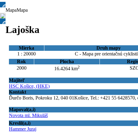
Mapa
Mapa
Lajoška
Mierka
Druh mapy
1 : 20000
C - Mapa pre orientačnú cyklist
Rok
Plocha
Regis
2
2000
SZO
16.4264 km
Majiteľ
HSC Košice, (HKE)
Kontakt
Ďurčo Boris, Pokroku 12, 040 01Košice, Tel.: +421 55 6428570, 
Mapoval(a,i)
Novota ml. Mikuláš
Kreslil(a,i)
Hammer Juraj