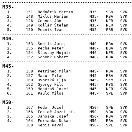
M35-

  1.      151  Bednárik Martin       M35-   SSN   SVK  
  2.      148  Mikluš Marián         M35-   RBA   SVK  
  3.      126  Česnek Ján            M35-   NER   SVK  
  4.      149  Kollár Štefan         M35-   NER   SVK  
  5.      150  Pecník Ivan           M35-   EBB   SVK  
M40-

  1.      153  Šmelík Juraj          M40-   RBA   SVK  
  2.      155  Pecha Peter           M40-   BBA   SVK  
  3.      154  Šťastný Mojmír        M40-   NER   SVK  
  4.      152  Schenk Róbert         M40-   RBA   SVK  
M45-

  1.      158  Petrinec Milan        M45-   RBA   SVK  
  2.      157  Mazúr Milan           M45-   RBA   SVK  
  3.      160  Dvorský Ilja          M45-   SKM   CZE  
  4.      162  György Filó           M45-   KYS   SVK  
  5.      159  Mesároš Jozef         M45-   NER   SVK  
  6.      161  Paulo Miloš           M45-   SPE   SVK  
M50-

  1.      167  Fedor Jozef           M50-   SPE   SVK  
  2.      166  Fekiač Jozef st.      M50-   VBA   SVK  
  3.      165  Jánoška Jozef         M50-   RBA   SVK  
  4.      164  Formanko Dušan        M50-   RBA   SVK  
          168  Kebis Pavol           M50-   SPE   SVK  