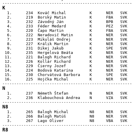
K

  1.      234  Kováč Michal          K      NER   SVK  
  2.      219  Borský Matin          K      FBA   SVK  
  3.      232  Závodný Ján           K      BPB   SVK  
  4.      233  Féder Medard          K      PEZ   SVK  
  5.      220  Čapo Martin           K      FBA   SVK  
  6.      222  Neradovič Matin       K      NER   SVK  
  7.      223  Mikuláš Ondrej        K      NER   SVK  
  8.      227  Králik Martin         K      NER   SVK  
  9.      231  Dikej Jakub           K      SPE   SVK  
 10.      235  Hergelová Beáta       K      NER   SVK  
 11.      221  Balogh Richard        K      NER   SVK  
 12.      226  Kollár Richard        K      NER   SVK  
 13.      229  Čierny Jozef          K      NER   SVK  
 14.      224  Bodová Katarína       K      NER   SVK  
 15.      230  Chorvátová Barbora    K      SPE   SVK  
 16.      225  Hojčka Michal         K      NER   SVK  
N

  1.      237  Németh Štefan         N      NER   SVK  
  2.      236  Klabouchová Andrea    N      VZA   SVK  
N8

  1.      265  Balogh Michal         N8     NER   SVK  
  2.      266  Balogh Matúš          N8     NER   SVK  
  3.      267  Lago Oliver           N8     VBA   SVK  
R8