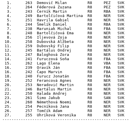

  1.      263  Demovič Milan         R8     PEZ   SVK  
  2.      264  Féderová Zuzana       R8     PEZ   SVK  
  3.      243  Černík Martin         R8     RBA   SVK  
  4.      249  Bartolčičová Martina  R8     NER   SVK  
  5.      251  Havrila Gabiel        R8     NER   SVK  
  6.      244  Šmelík Daniel         R8     RBA   SVK  
  7.      238  Maruniak Michal       R8     FBA   SVK  
  8.      248  Bartolčičová Ema      R8     NER   SVK  
  8.      256  Iljevová Zoja         R8     NER   SVK  
 10.      258  Dubovská Alžbeta      R8     NER   SVK  
 11.      259  Dubovský Filip        R8     NER   SVK  
 12.      245  Bartálus Ondrej       R8     NER   SVK  
 13.      247  Baloghová Zora        R8     NER   SVK  
 14.      241  Furuczová Soňa        R8     FBA   SVK  
 15.      262  Lago Elena            R8     VBA   SVK  
 16.      239  Oravík Ján            R8     FBA   SVK  
 16.      242  Čapo Marvin           R8     FBA   SVK  
 18.      240  Furucz Jonatán        R8     FBA   SVK  
 19.      252  Ferancová Agnes       R8     NER   SVK  
 20.      253  Neradovič Martin      R8     NER   SVK  
 21.      246  Bartálus Martin       R8     NER   SVK  
 22.      250  Halada Andrej         R8     NER   SVK  
 23.      261  Šimo Jakub            R8     SAN   SVK  
 24.      260  Némethová Noemi       R8     NER   SVK  
 25.      254  Pecníková Jana        R8     NER   SVK  
 26.      257  Tomčík Adam           R8     NER   SVK  
 27.      255  Uhríková Veronika     R8     NER   SVK  