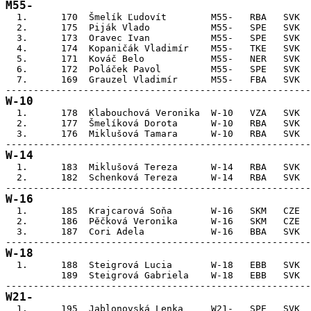
M55-

  1.      170  Šmelík Ľudovít        M55-   RBA   SVK  
  2.      175  Piják Vlado           M55-   SPE   SVK  
  3.      173  Oravec Ivan           M55-   SPE   SVK  
  4.      174  Kopaničák Vladimír    M55-   TKE   SVK  
  5.      171  Kováč Belo            M55-   NER   SVK  
  6.      172  Poláček Pavol         M55-   SPE   SVK  
  7.      169  Grauzel Vladimír      M55-   FBA   SVK  
W-10

  1.      178  Klabouchová Veronika  W-10   VZA   SVK  
  2.      177  Šmelíková Dorota      W-10   RBA   SVK  
  3.      176  Miklušová Tamara      W-10   RBA   SVK  
W-14

  1.      183  Miklušová Tereza      W-14   RBA   SVK  
  2.      182  Schenková Tereza      W-14   RBA   SVK  
W-16

  1.      185  Krajcarová Soňa       W-16   SKM   CZE  
  2.      186  Pěčková Veronika      W-16   SKM   CZE  
  3.      187  Cori Adela            W-16   BBA   SVK  
W-18

  1.      188  Steigrová Lucia       W-18   EBB   SVK  
          189  Steigrová Gabriela    W-18   EBB   SVK  
W21-

  1.      195  Jablonovská Lenka     W21-   SPE   SVK  