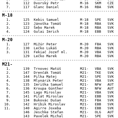
  6.      112  Dvorský Petr          M-16   SKM   CZE  
  7.      117  Glanc Daniel          M-16   RBA   SVK  
M-18

  1.      125  Kebis Samuel          M-18   SPE   SVK  
  2.      123  Jánoška Tomáš         M-18   RBA   SVK  
  3.      122  Šebo Marek            M-18   RBA   SVK  
  4.      124  Gulai Imrich          M-18   EBB   SVK  
M-20

  1.      127  Mižúr Peter           M-20   FBA   SVK  
  2.      130  Lečko Lukáš           M-20   RBA   SVK  
  3.      131  Fekiač Jozef ml.      M-20   VBA   SVK  
          129  Lečko Marek           M-20   RBA   SVK  
M21-

  1.      139  Trnovec Matúš         M21-   VBA   SVK  
  2.      147  Drenčák Tomáš         M21-   TKE   SVK  
  3.      144  Pilka Matej           M21-   SPE   SVK  
  4.      138  Mlynárik Peter        M21-   VBA   SVK  
  5.      135  Imriška Samuel        M21-   NFW   AUT  
  6.      136  Kroupa Günther        M21-   NFW   AUT  
  7.      145  Lago Miroslav         M21-   VBA   SVK  
  8.      141  Pilát Miroslav        M21-   EBB   SVK  
  9.      134  Bukovác Dušan         M21-   FBA   SVK  
 10.      142  Hríbik Miroslav       M21-   EBB   SVK  
 11.      140  Agirre Joxeba         M21-   EBB   SVK  
          146  Jeschke Stefan        M21-   OLG   AUT  
          143  Pavelek Michal        M21-   SPE   SVK  