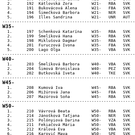
  2.      192  Kátlovská Zora        W21-   RBA   SVK  
  3.      191  Bukovácová Alena      W21-   FBA   SVK  
  4.      194  Šimečková Barbora     W21-   NER   SVK  
  5.      196  Illes Sandrina        W21-   UNR   AUT  
W35-

  1.      197  Schenková Katarína    W35-   RBA   SVK  
  2.      199  Šmelíková Hana        W35-   RBA   SVK  
  3.      198  Miklušová Dagmar      W35-   RBA   SVK  
  4.      201  Furuczová Ivona       W35-   FBA   SVK  
  5.      200  Lago Oľga             W35-   VBA   SVK  
W40-

  1.      203  Šmelíková Barbora     W40-   VBA   SVK  
  2.      204  Šimová Bronislava     W40-   PEZ   SVK  
  3.      202  Butkovská Iveta       W40-   TKE   SVK  
W45-

  1.      208  Kumová Iva            W45-   RBA   SVK  
  2.      206  Mižúrová Jana         W45-   FBA   SVK  
  3.      207  Mazúrová Soňa         W45-   RBA   SVK  
W50-

  1.      210  Vávrová Beata         W50-   RBA   SVK  
  2.      214  Jánošková Taťjana     W50-   NER   SVK  
  3.      215  Polónyiová Darina     W50-   VZA   SVK  
  4.      211  Fekiačová Mária       W50-   VBA   SVK  
  5.      212  Králová Eva           W50-   VBA   SVK  
  6.      216  Karovič Maya          W50-   SPE   SVK  