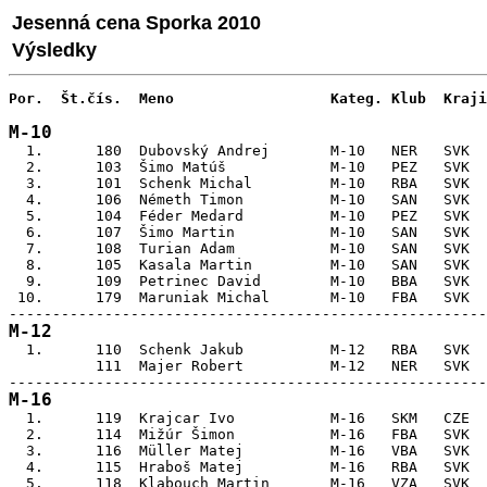
Jesenná cena Sporka 2010
Výsledky
M-10

  1.      180  Dubovský Andrej       M-10   NER   SVK  
  2.      103  Šimo Matúš            M-10   PEZ   SVK  
  3.      101  Schenk Michal         M-10   RBA   SVK  
  4.      106  Németh Timon          M-10   SAN   SVK  
  5.      104  Féder Medard          M-10   PEZ   SVK  
  6.      107  Šimo Martin           M-10   SAN   SVK  
  7.      108  Turian Adam           M-10   SAN   SVK  
  8.      105  Kasala Martin         M-10   SAN   SVK  
  9.      109  Petrinec David        M-10   BBA   SVK  
 10.      179  Maruniak Michal       M-10   FBA   SVK  
M-12

  1.      110  Schenk Jakub          M-12   RBA   SVK  
          111  Majer Robert          M-12   NER   SVK  
M-16

  1.      119  Krajcar Ivo           M-16   SKM   CZE  
  2.      114  Mižúr Šimon           M-16   FBA   SVK  
  3.      116  Müller Matej          M-16   VBA   SVK  
  4.      115  Hraboš Matej          M-16   RBA   SVK  
  5.      118  Klabouch Martin       M-16   VZA   SVK  