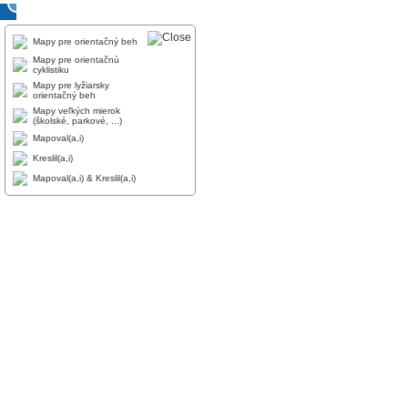
Mapy pre orientačný beh
Mapy pre orientačnú
cyklistiku
Mapy pre lyžiarsky
orientačný beh
Mapy veľkých mierok
(školské, parkové, ...)
Mapoval(a,i)
Kreslil(a,i)
Mapoval(a,i) & Kreslil(a,i)