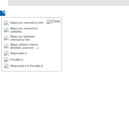
Mapy pre orientačný beh
Mapy pre orientačnú
cyklistiku
Mapy pre lyžiarsky
orientačný beh
Mapy veľkých mierok
(školské, parkové, ...)
Mapoval(a,i)
Kreslil(a,i)
Mapoval(a,i) & Kreslil(a,i)