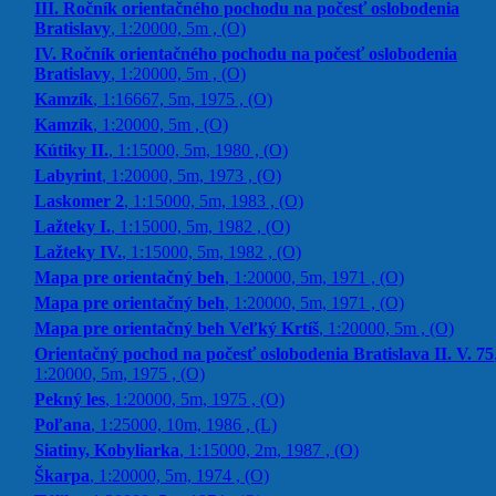
III. Ročník orientačného pochodu na počesť oslobodenia
Bratislavy
, 1:20000, 5m , (O)
IV. Ročník orientačného pochodu na počesť oslobodenia
Bratislavy
, 1:20000, 5m , (O)
Kamzík
, 1:16667, 5m, 1975 , (O)
Kamzík
, 1:20000, 5m , (O)
Kútiky II.
, 1:15000, 5m, 1980 , (O)
Labyrint
, 1:20000, 5m, 1973 , (O)
Laskomer 2
, 1:15000, 5m, 1983 , (O)
Lažteky I.
, 1:15000, 5m, 1982 , (O)
Lažteky IV.
, 1:15000, 5m, 1982 , (O)
Mapa pre orientačný beh
, 1:20000, 5m, 1971 , (O)
Mapa pre orientačný beh
, 1:20000, 5m, 1971 , (O)
Mapa pre orientačný beh Veľký Krtíš
, 1:20000, 5m , (O)
Orientačný pochod na počesť oslobodenia Bratislava II. V. 75
1:20000, 5m, 1975 , (O)
Pekný les
, 1:20000, 5m, 1975 , (O)
Poľana
, 1:25000, 10m, 1986 , (L)
Siatiny, Kobyliarka
, 1:15000, 2m, 1987 , (O)
Škarpa
, 1:20000, 5m, 1974 , (O)