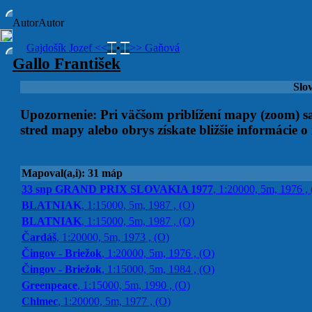
Autor
Autor
Gajdošík Jozef <<
•
>> Gaňová
Gallo František
Slo
Upozornenie: Pri väčšom priblížení mapy (zoom) s
stred mapy alebo obrys získate bližšie informácie 
Mapoval(a,i): 31 máp
33 snp GRAND PRIX SLOVAKIA 1977
, 1:20000, 5m, 1976 ,
BLATNIAK
, 1:15000, 5m, 1987 , (O)
BLATNIAK
, 1:15000, 5m, 1987 , (O)
Čardáš
, 1:20000, 5m, 1973 , (O)
Čingov - Briežok
, 1:20000, 5m, 1976 , (O)
Čingov - Briežok
, 1:15000, 5m, 1984 , (O)
Greenpeace
, 1:15000, 5m, 1990 , (O)
Chlmec
, 1:20000, 5m, 1977 , (O)