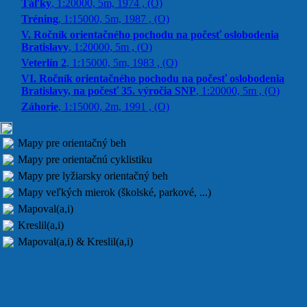
Táľky
, 1:20000, 5m, 1974 , (O)
Tréning
, 1:15000, 5m, 1987 , (O)
V. Ročník orientačného pochodu na počesť oslobodenia
Bratislavy
, 1:20000, 5m , (O)
Veterlín 2
, 1:15000, 5m, 1983 , (O)
VI. Ročník orientačného pochodu na počesť oslobodenia
Bratislavy, na počesť 35. výročia SNP
, 1:20000, 5m , (O)
Záhorie
, 1:15000, 2m, 1991 , (O)
Mapy pre orientačný beh
Mapy pre orientačnú cyklistiku
Mapy pre lyžiarsky orientačný beh
Mapy veľkých mierok (školské, parkové, ...)
Mapoval(a,i)
Kreslil(a,i)
Mapoval(a,i) & Kreslil(a,i)