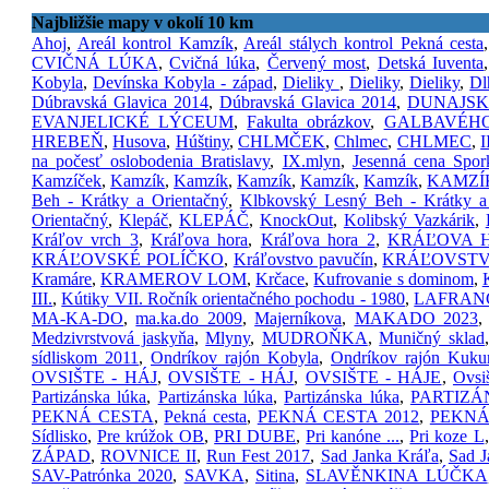
Najbližšie mapy v okolí 10 km
Ahoj
,
Areál kontrol Kamzík
,
Areál stálych kontrol Pekná cesta
CVIČNÁ LÚKA
,
Cvičná lúka
,
Červený most
,
Detská Iuventa
Kobyla
,
Devínska Kobyla - západ
,
Dieliky
,
Dieliky
,
Dieliky
,
Dl
Dúbravská Glavica 2014
,
Dúbravská Glavica 2014
,
DUNAJS
EVANJELICKÉ LÝCEUM
,
Fakulta obrázkov
,
GALBAVÉH
HREBEŇ
,
Husova
,
Húštiny
,
CHLMČEK
,
Chlmec
,
CHLMEC
,
I
na počesť oslobodenia Bratislavy
,
IX.mlyn
,
Jesenná cena Spor
Kamzíček
,
Kamzík
,
Kamzík
,
Kamzík
,
Kamzík
,
Kamzík
,
KAMZÍ
Beh - Krátky a Orientačný
,
Klbkovský Lesný Beh - Krátky a
Orientačný
,
Klepáč
,
KLEPÁČ
,
KnockOut
,
Kolibský Vazkárik
,
Kráľov vrch 3
,
Kráľova hora
,
Kráľova hora 2
,
KRÁĽOVA H
KRÁĽOVSKÉ POLÍČKO
,
Kráľovstvo pavučín
,
KRÁĽOVSTV
Kramáre
,
KRAMEROV LOM
,
Krčace
,
Kufrovanie s dominom
,
III.
,
Kútiky VII. Ročník orientačného pochodu - 1980
,
LAFRAN
MA-KA-DO
,
ma.ka.do 2009
,
Majerníkova
,
MAKADO 2023
Medzivrstvová jaskyňa
,
Mlyny
,
MUDROŇKA
,
Muničný sklad
sídliskom 2011
,
Ondríkov rajón Kobyla
,
Ondríkov rajón Kukur
OVSIŠTE - HÁJ
,
OVSIŠTE - HÁJ
,
OVSIŠTE - HÁJE
,
Ovsi
Partizánska lúka
,
Partizánska lúka
,
Partizánska lúka
,
PARTIZÁ
PEKNÁ CESTA
,
Pekná cesta
,
PEKNÁ CESTA 2012
,
PEKNÁ
Sídlisko
,
Pre krúžok OB
,
PRI DUBE
,
Pri kanóne ...
,
Pri koze L
ZÁPAD
,
ROVNICE II
,
Run Fest 2017
,
Sad Janka Kráľa
,
Sad J
SAV-Patrónka 2020
,
SAVKA
,
Sitina
,
SLAVĚNKINA LÚČKA