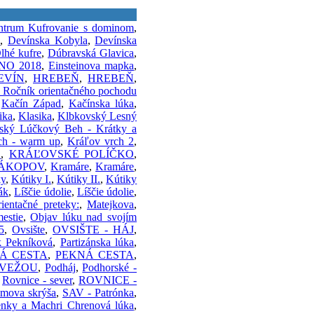
ntrum Kufrovanie s dominom
,
a
,
Devínska Kobyla
,
Devínska
lhé kufre
,
Dúbravská Glavica
,
O 2018
,
Einsteinova mapka
,
EVÍN
,
HREBEŇ
,
HREBEŇ
,
. Ročník orientačného pochodu
,
Kačín Západ
,
Kačínska lúka
,
ika
,
Klasika
,
Klbkovský Lesný
ský Lúčkový Beh - Krátky a
ch - warm up
,
Kráľov vrch 2
,
O
,
KRÁĽOVSKÉ POLÍČKO
,
ÁKOPOV
,
Kramáre
,
Kramáre
,
ky
,
Kútiky I.
,
Kútiky II.
,
Kútiky
ák
,
Líščie údolie
,
Líščie údolie
,
ientačné preteky:
,
Matejkova
,
estie
,
Objav lúku nad svojím
5
,
Ovsište
,
OVSIŠTE - HÁJ
,
k Pekníková
,
Partizánska lúka
,
Á CESTA
,
PEKNÁ CESTA
,
 VEŽOU
,
Podháj
,
Podhorské -
,
Rovnice - sever
,
ROVNICE -
mova skrýša
,
SAV - Patrónka
,
enky a Machri Chrenová lúka
,