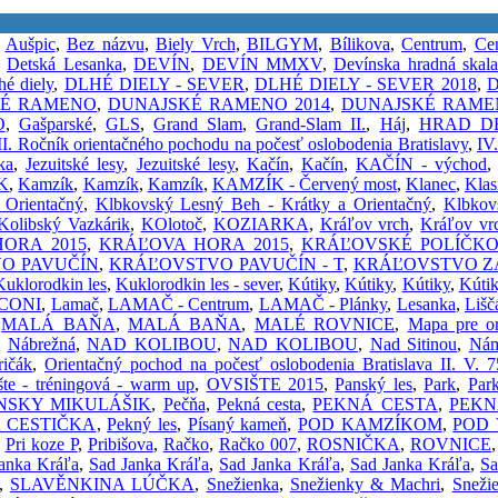
,
Aušpic
,
Bez názvu
,
Biely Vrch
,
BILGYM
,
Bílikova
,
Centrum
,
Ce
,
Detská Lesanka
,
DEVÍN
,
DEVÍN MMXV
,
Devínska hradná skal
hé diely
,
DLHÉ DIELY - SEVER
,
DLHÉ DIELY - SEVER 2018
,
D
KÉ RAMENO
,
DUNAJSKÉ RAMENO 2014
,
DUNAJSKÉ RAMEN
O
,
Gašparské
,
GLS
,
Grand Slam
,
Grand-Slam II.
,
Háj
,
HRAD D
II. Ročník orientačného pochodu na počesť oslobodenia Bratislavy
,
IV
ka
,
Jezuitské lesy
,
Jezuitské lesy
,
Kačín
,
Kačín
,
KAČÍN - východ
K
,
Kamzík
,
Kamzík
,
Kamzík
,
KAMZÍK - Červený most
,
Klanec
,
Klas
 Orientačný
,
Klbkovský Lesný Beh - Krátky a Orientačný
,
Klbkov
Kolibský Vazkárik
,
KOlotoč
,
KOZIARKA
,
Kráľov vrch
,
Kráľov vr
ORA 2015
,
KRÁĽOVA HORA 2015
,
KRÁĽOVSKÉ POLÍČK
O PAVUČÍN
,
KRÁĽOVSTVO PAVUČÍN - T
,
KRÁĽOVSTVO Z
Kuklorodkin les
,
Kuklorodkin les - sever
,
Kútiky
,
Kútiky
,
Kútiky
,
Kúti
CONI
,
Lamač
,
LAMAČ - Centrum
,
LAMAČ - Plánky
,
Lesanka
,
Lišč
,
MALÁ BAŇA
,
MALÁ BAŇA
,
MALÉ ROVNICE
,
Mapa pre or
,
Nábrežná
,
NAD KOLIBOU
,
NAD KOLIBOU
,
Nad Sitinou
,
Nám
ičák
,
Orientačný pochod na počesť oslobodenia Bratislava II. V. 7
šte - tréningová - warm up
,
OVSIŠTE 2015
,
Panský les
,
Park
,
Par
NSKY MIKULÁŠIK
,
Pečňa
,
Pekná cesta
,
PEKNÁ CESTA
,
PEKN
 CESTIČKA
,
Pekný les
,
Písaný kameň
,
POD KAMZÍKOM
,
POD
,
Pri koze P
,
Pribišova
,
Račko
,
Račko 007
,
ROSNIČKA
,
ROVNICE
anka Kráľa
,
Sad Janka Kráľa
,
Sad Janka Kráľa
,
Sad Janka Kráľa
,
Sa
,
SLAVĚNKINA LÚČKA
,
Snežienka
,
Snežienky & Machri
,
Sneži