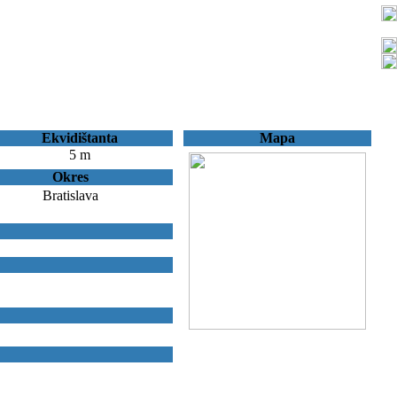
Ekvidištanta
Mapa
5 m
Okres
Bratislava