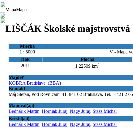
Mapa
Mapa
LIŠČÁK Školské majstrovstvá 
Mierka
1 : 5000
V - Mapa ve
Rok
Plocha
2
2011
1.22509 km
Majiteľ
KOBRA Bratislava, (BBA)
Kontakt
Máj Štefan, Pod Rovnicami 41, 841 02 Bratislava, Tel.: +421 2 6
Mapoval(a,i)
Bednárik Martin
,
Horniak Juraj
,
Nagy Juraj
,
Stasz Michal
Kreslil(a,i)
Bednárik Martin
,
Horniak Juraj
,
Nagy Juraj
,
Stasz Michal