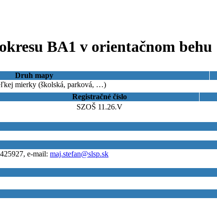
okresu BA1 v orientačnom behu
Druh mapy
ľkej mierky (školská, parková, …)
Registračné číslo
SZOŠ 11.26.V
5425927, e-mail:
maj.stefan@slsp.sk