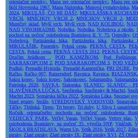
orientačné preteky:
,
Mapa pre orientačné preteky:
,
Mapa pre ori
škôl Slovenska 1967
,
Mapa Slalomka
,
Mapová vymalovánka
,
Ma
2024
,
MIKULÁŠ, ČO MI DÁŠ?
,
MIKULÁŠSKA KUCHAJ
VRCH
,
MNÍCHOV VRCH 2
,
MNÍCHOV VRCH 2
,
MOD
Muničný sklad
,
Myší vrch
,
Myší vrch
,
NAD KOLIBOU
,
NAD
NAD VINOHRADMI
,
Nobelka
,
Nobelka
,
Nobelova a okolie
,
pochod na počesť oslobodenia Bratislava II. V. 75
,
Ostredky
,
O
Nobelova
,
Partizánska lúka
,
Partizánska lúka
,
Partizánska 
MIKULÁŠIK
,
Pasienky
,
Pekná cesta
,
PEKNÁ CESTA
,
PE
CESTA
,
Pekná cesta
,
PEKNÁ CESTA 2012
,
PEKNÁ CESTI
Dračím hrádkom
,
POD KAMZÍKOM
,
Pod Pajštúnom
SAKRAKOPCOM 2
,
POD SAKRAKOPCOM 3
,
POD VEŽ
Podháj
,
Prepadlé-Hviezda
,
Prepadlé-Kamenička
,
PRI DUBE
,
Pr
Račko
,
Račko 007
,
Ratzersdorf
,
Ravnica
,
Ravnica
,
RIAZANSK
Sakra kopec
,
Sakra kopec
,
Sakrakopec
,
Salamandra
,
Salamandra
Patrónka 2020
,
SAVKA
,
Slalomka
,
SLANEC
,
SLANEC - P
SLAVĚNKINA LÚČKA
,
Snežienka
,
Snežienky & Machri
,
Snež
Machri 2023
,
Somárska lúčka 2022
,
Somárska Lúka
,
Spoznaj svoj
Staré grunty
,
Stráže
,
STREDOVEKÝ VODOVOD
,
Stupavská
Táľky
,
Tbiliská
,
Tippo
,
Tri bresty
,
Tri duby
,
U Slivu 1 sanatóriu
Ročník orientačného pochodu na počesť oslobodenia Brati
VEDECKÝ PARK
,
Veľký Varan
,
Veľký Varan
,
Vetrov plac
,
V
oslobodenia Bratislavy, na počesť 35. výročia SNP
,
Vitáčnik
,
V
ŠKOLA BRATISLAVA
,
Warm Up
,
Yetík 2016
,
Yetík 2017
,
Záho
piesky
,
Zlaté piesky
,
Zlaté piesky IX
,
Zlaté piesky XVI
,
ZŠ Oborá