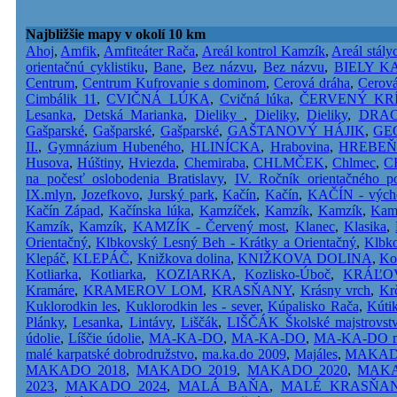
Najbližšie mapy v okolí 10 km
Ahoj
,
Amfik
,
Amfiteáter Rača
,
Areál kontrol Kamzík
,
Areál stály
orientačnú cyklistiku
,
Bane
,
Bez názvu
,
Bez názvu
,
BIELY K
Centrum
,
Centrum Kufrovanie s dominom
,
Cerová dráha
,
Cerová
Cimbálik 11
,
CVIČNÁ LÚKA
,
Cvičná lúka
,
ČERVENÝ KR
Lesanka
,
Detská Marianka
,
Dieliky
,
Dieliky
,
Dieliky
,
DRAC
Gašparské
,
Gašparské
,
Gašparské
,
GAŠTANOVÝ HÁJIK
,
GE
II.
,
Gymnázium Hubeného
,
HLINÍCKA
,
Hrabovina
,
HREBE
Husova
,
Húštiny
,
Hviezda
,
Chemiraba
,
CHLMČEK
,
Chlmec
,
C
na počesť oslobodenia Bratislavy
,
IV. Ročník orientačného p
IX.mlyn
,
Jozefkovo
,
Jurský park
,
Kačín
,
Kačín
,
KAČÍN - vých
Kačín Západ
,
Kačínska lúka
,
Kamzíček
,
Kamzík
,
Kamzík
,
Kam
Kamzík
,
Kamzík
,
KAMZÍK - Červený most
,
Klanec
,
Klasika
,
Orientačný
,
Klbkovský Lesný Beh - Krátky a Orientačný
,
Klbko
Klepáč
,
KLEPÁČ
,
Knižkova dolina
,
KNIŽKOVA DOLINA
,
Ko
Kotliarka
,
Kotliarka
,
KOZIARKA
,
Kozlisko-Úboč
,
KRÁĽO
Kramáre
,
KRAMEROV LOM
,
KRASŇANY
,
Krásny vrch
,
Kr
Kuklorodkin les
,
Kuklorodkin les - sever
,
Kúpalisko Rača
,
Kúti
Plánky
,
Lesanka
,
Lintávy
,
Liščák
,
LIŠČÁK Školské majstrovst
údolie
,
Líščie údolie
,
MA-KA-DO
,
MA-KA-DO
,
MA-KA-DO mal
malé karpatské dobrodružstvo
,
ma.ka.do 2009
,
Majáles
,
MAKAD
MAKADO 2018
,
MAKADO 2019
,
MAKADO 2020
,
MAKA
2023
,
MAKADO 2024
,
MALÁ BAŇA
,
MALÉ KRASŇA