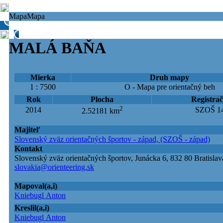
Mapa
Mapa
MALÁ BAŇA
Mierka
Druh mapy
1 : 7500
O - Mapa pre orientačný beh
Rok
Plocha
Registrač
2
2014
SZOŠ 14
2.52181 km
Majiteľ
Slovenský zväz orientačných športov - západ, (SZOŠ - západ)
Kontakt
Slovenský zväz orientačných športov, Junácka 6, 832 80 Bratislav
slovakia@orienteering.sk
Mapoval(a,i)
Kniebugl Anton
Kreslil(a,i)
Kniebugl Anton