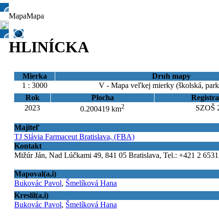
Mapa
Mapa
HLINÍCKA
Mierka
Druh mapy
1 : 3000
V - Mapa veľkej mierky (školská, par
Rok
Plocha
Registra
2
2023
SZOŠ 2
0.200419 km
Majiteľ
TJ Slávia Farmaceut Bratislava, (FBA)
Kontakt
Mižúr Ján, Nad Lúčkami 49, 841 05 Bratislava, Tel.: +421 2 6531
Mapoval(a,i)
Bukovác Pavol
,
Šmelíková Hana
Kreslil(a,i)
Bukovác Pavol
,
Šmelíková Hana