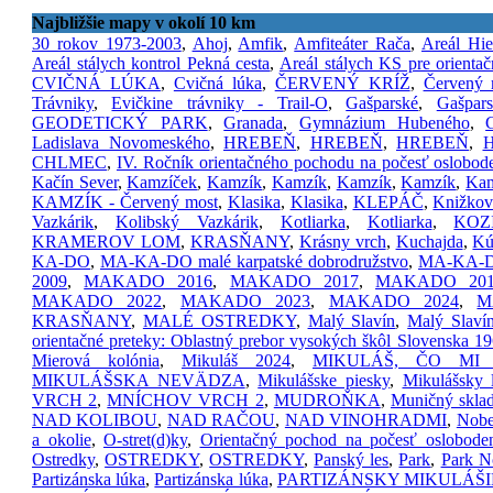
Najbližšie mapy v okolí 10 km
30 rokov 1973-2003
,
Ahoj
,
Amfik
,
Amfiteáter Rača
,
Areál Hie
Areál stálych kontrol Pekná cesta
,
Areál stálych KS pre orientač
CVIČNÁ LÚKA
,
Cvičná lúka
,
ČERVENÝ KRÍŽ
,
Červený 
Trávniky
,
Evičkine trávniky - Trail-O
,
Gašparské
,
Gašpar
GEODETICKÝ PARK
,
Granada
,
Gymnázium Hubeného
,
Ladislava Novomeského
,
HREBEŇ
,
HREBEŇ
,
HREBEŇ
,
H
CHLMEC
,
IV. Ročník orientačného pochodu na počesť oslobode
Kačín Sever
,
Kamzíček
,
Kamzík
,
Kamzík
,
Kamzík
,
Kamzík
,
Ka
KAMZÍK - Červený most
,
Klasika
,
Klasika
,
KLEPÁČ
,
Knižkov
Vazkárik
,
Kolibský Vazkárik
,
Kotliarka
,
Kotliarka
,
KOZ
KRAMEROV LOM
,
KRASŇANY
,
Krásny vrch
,
Kuchajda
,
Kú
KA-DO
,
MA-KA-DO malé karpatské dobrodružstvo
,
MA-KA-DO
2009
,
MAKADO 2016
,
MAKADO 2017
,
MAKADO 201
MAKADO 2022
,
MAKADO 2023
,
MAKADO 2024
,
M
KRASŇANY
,
MALÉ OSTREDKY
,
Malý Slavín
,
Malý Slaví
orientačné preteky: Oblastný prebor vysokých škôl Slovenska 1
Mierová kolónia
,
Mikuláš 2024
,
MIKULÁŠ, ČO MI
MIKULÁŠSKA NEVÄDZA
,
Mikulášske piesky
,
Mikulášsky l
VRCH 2
,
MNÍCHOV VRCH 2
,
MUDROŇKA
,
Muničný skla
NAD KOLIBOU
,
NAD RAČOU
,
NAD VINOHRADMI
,
Nobe
a okolie
,
O-stret(d)ky
,
Orientačný pochod na počesť oslobodeni
Ostredky
,
OSTREDKY
,
OSTREDKY
,
Panský les
,
Park
,
Park N
Partizánska lúka
,
Partizánska lúka
,
PARTIZÁNSKY MIKULÁŠ