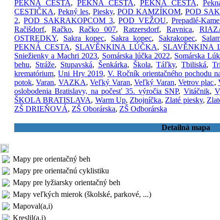
PEKNÁ CESTA
,
PEKNÁ CESTA
,
PEKNÁ CESTA
,
Pekn
CESTIČKA
,
Pekný les
,
Piesky
,
POD KAMZÍKOM
,
POD SA
2
,
POD SAKRAKOPCOM 3
,
POD VEŽOU
,
Prepadlé-Kame
Račišdorf
,
Račko
,
Račko 007
,
Ratzersdorf
,
Ravnica
,
RIA
OSTREDKY
,
Sakra kopec
,
Sakra kopec
,
Sakrakopec
,
Salam
PEKNÁ CESTA
,
SLAVĚNKINA LÚČKA
,
SLAVĚNKINA 
Sniežienky a Machri 2023
,
Somárska lúčka 2022
,
Somárska Lúk
behu
,
Stráže
,
Stupavská
,
Šenkárka
,
Škola
,
Táľky
,
Tbiliská
,
Tr
krematórium
,
Uni Hry 2019
,
V. Ročník orientačného pochodu na
potok
,
Varan
,
VAZKA
,
Veľký Varan
,
Veľký Varan
,
Vetrov plac
,
oslobodenia Bratislavy, na počesť 35. výročia SNP
,
Vitáčnik
,
V
ŠKOLA BRATISLAVA
,
Warm Up
,
Zbojníčka
,
Zlaté piesky
,
Zlat
ZŠ DRIEŇOVÁ
,
ZŠ Oborárska
,
ZŠ Odborárska
Detailná mapa
Mapy pre orientačný beh
Mapy pre orientačnú cyklistiku
Mapy pre lyžiarsky orientačný beh
Mapy veľkých mierok (školské, parkové, ...)
Mapoval(a,i)
Kreslil(a,i)