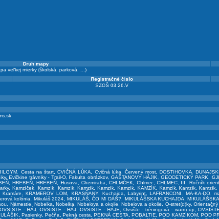
Druh mapy
pa veľkej mierky (školská, parková, …)
Registračné číslo
SZOŠ 03.26.V
ms.sk
BILGYM
,
Cesta na štart
,
CVIČNÁ LÚKA
,
Cvičná lúka
,
Červený most
,
DOSTIHOVKA
,
DUNAJS
iky
,
Evičkine trávniky - Trail-O
,
Fakulta obrázkov
,
GAŠTANOVÝ HÁJIK
,
GEODETICKÝ PARK
,
GJ
BEŇ
,
HREBEŇ
,
HREBEŇ
,
Husova
,
Chemiraba
,
CHLMČEK
,
Chlmec
,
CHLMEC
,
III. Ročník ori
arky
,
Kamzíček
,
Kamzík
,
Kamzík
,
Kamzík
,
Kamzík
,
Kamzík
,
KAMZÍK
,
Kamzík
,
Kamzík
,
Kamzík
,
Kramáre
,
KRAMEROV LOM
,
KRASŇANY
,
Kuchajda
,
Labyrint
,
LAFRANCONI
,
MA-KA-DO
,
m
erová kolónia
,
Mikuláš 2024
,
MIKULÁŠ, ČO MI DÁŠ?
,
MIKULÁŠSKA KUCHAJDA
,
MIKULÁŠSK
nou
,
Námestie
,
Nobelka
,
Nobelka
,
Nobelova a okolie
,
Nobelova a okolie
,
O-stret(d)ky
,
Orientačný
OVSIŠTE - HÁJ
,
OVSIŠTE - HÁJ
,
OVSIŠTE - HÁJE
,
Ovsište - tréningová - warm up
,
OVSIŠTE
KULÁŠIK
,
Pasienky
,
Pečňa
,
Pekná cesta
,
PEKNÁ CESTA
,
POBALTIE
,
POD KAMZÍKOM
,
POD P