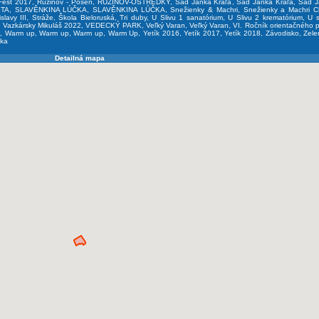
Fest 2017
,
Ružinov - Pošeň
,
RUŽINOV-OSTREDKY
,
Sad Janka Kráľa
,
Sad Janka Kráľa
,
Sad J
STA
,
SLAVĚNKINA LÚČKA
,
SLAVĚNKINA LÚČKA
,
Snežienky & Machri
,
Snežienky a Machri C
slavy III
,
Stráže
,
Škola Bieloruská
,
Tri duby
,
U Slivu 1 sanatórium
,
U Slivu 2 krematórium
,
U 
,
Vazkársky Mikuláš 2022
,
VEDECKÝ PARK
,
Veľký Varan
,
Veľký Varan
,
VI. Ročník orientačného 
A
,
Warm up
,
Warm up
,
Warm up
,
Warm Up
,
Yetík 2016
,
Yetík 2017
,
Yetík 2018
,
Závodisko
,
Zele
ska
Detailná mapa