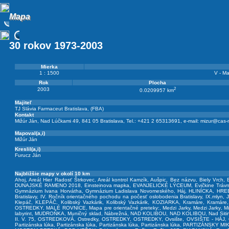
Mapa
Mapa
30 rokov 1973-2003
Mierka
1 : 1500
V - Ma
Rok
Plocha
2
2003
0.0209957 km
Majiteľ
TJ Slávia Farmaceut Bratislava, (FBA)
Kontakt
Mižúr Ján, Nad Lúčkami 49, 841 05 Bratislava, Tel.: +421 2 65313691, e-mail:
mizur@cas-
Mapoval(a,i)
Mižúr Ján
Kreslil(a,i)
Furucz Ján
Najbližšie mapy v okolí 10 km
Ahoj
,
Areál Hier Radosť Štrkovec
,
Areál kontrol Kamzík
,
Aušpic
,
Bez názvu
,
Biely Vrch
,
DUNAJSKÉ RAMENO 2018
,
Einsteinova mapka
,
EVANJELICKÉ LÝCEUM
,
Evičkine Trávn
Gymnázium Ivana Horvátha
,
Gymnázium Ladislava Novomeského
,
Háj
,
HLINÍCKA
,
HRE
Bratislavy
,
IV. Ročník orientačného pochodu na počesť oslobodenia Bratislavy
,
IX.mlyn
,
J
Klepáč
,
KLEPÁČ
,
Kolibský Vazkárik
,
Kolibský Vazkárik
,
KOZIARKA
,
Kramáre
,
Kramáre
OSTREDKY
,
MALÉ ROVNICE
,
Mapa pre orientačné preteky:
,
Medzi Jarky
,
Medzi Jarky
,
Mi
labyrint
,
MUDROŇKA
,
Muničný sklad
,
Nábrežná
,
NAD KOLIBOU
,
NAD KOLIBOU
,
Nad Siti
II. V. 75
,
OSTREDKOVÁ
,
Ostredky
,
OSTREDKY
,
OSTREDKY
,
Ovsište
,
OVSIŠTE - HÁJ
,
Partizánska lúka
,
Partizánska lúka
,
Partizánska lúka
,
Partizánska lúka
,
PARTIZÁNSKY MI