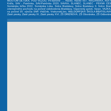
MOSTOM DETSKÁ
,
POD VEŽOU
,
Pri kanóne ...
,
Račko
,
Račko 007
,
RIAZANSKÁ
,
Run 
Kráľa
,
SAV - Patrónka
,
SAV-Patrónka 2020
,
SAVKA
,
SLANEC
,
SLANEC - PEKNÁ CE
Somárska lúčka 2022
,
Somárska Lúka
,
Srdce Bratislavy
,
Srdce Bratislavy II
,
Srdce Brati
orientačného pochodu na počesť oslobodenia Bratislavy
,
Vápenický potok
,
Varan
,
VAZKA
na počesť 35. výročia SNP
,
Vitáčnik
,
Vrakunský les
,
WALDORFSKÁ ŠKOLA BRATISLAV
Zlaté piesky
,
Zlaté piesky IX
,
Zlaté piesky XVI
,
ZŠ DRIEŇOVÁ
,
ZŠ Oborárska
,
ZŠ Odborár