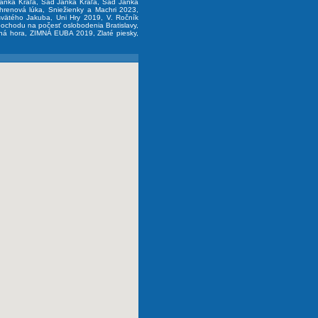
anka Kráľa
,
Sad Janka Kráľa
,
Sad Janka
hrenová lúka
,
Sniežienky a Machri 2023
,
svätého Jakuba
,
Uni Hry 2019
,
V. Ročník
pochodu na počesť oslobodenia Bratislavy,
ná hora
,
ZIMNÁ EUBA 2019
,
Zlaté piesky
,