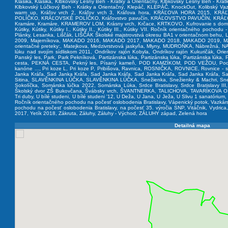
Klasika
,
Klasika
,
Klbkovský Lesný Beh - Krátky a Orientačný
,
Klbkovský Lesný Beh - Krátk
Klbkovský Lúčkový Beh - Krátky a Orientačný
,
Klepáč
,
KLEPÁČ
,
KnockOut
,
Kolibský Vaz
warm up
,
Kráľov vrch 2
,
Kráľov vrch 3
,
Kráľova hora
,
KRÁĽOVA HORA 2015
,
KRÁĽ
POLÍČKO
,
KRÁĽOVSKÉ POLÍČKO
,
Kráľovstvo pavučín
,
KRÁĽOVSTVO PAVUČÍN
,
KRÁĽ
Kramáre
,
Kramáre
,
KRAMEROV LOM
,
Krásny vrch
,
Krčace
,
KRTKOVO
,
Kufrovanie s do
Kútiky
,
Kútiky
,
Kútiky I.
,
Kútiky II.
,
Kútiky III.
,
Kútiky VII. Ročník orientačného pochodu 
Plánky
,
Lesanka
,
Liščák
,
LIŠČÁK Školské majstrovstvá okresu BA1 v orientačnom behu
,
L
2009
,
Majerníkova
,
MAKADO 2016
,
MAKADO 2017
,
MAKADO 2018
,
MAKADO 2019
,
M
orientačné preteky:
,
Matejkova
,
Medzivrstvová jaskyňa
,
Mlyny
,
MUDROŇKA
,
Nábrežná
,
N
lúku nad svojím sídliskom 2011
,
Ondríkov rajón Kobyla
,
Ondríkov rajón Kukuričák
,
Orie
Panský les
,
Park
,
Park Pekníková
,
Partizánska lúka
,
Partizánska lúka
,
Partizánska lúka
,
P
cesta
,
PEKNÁ CESTA
,
Pekný les
,
Písaný kameň
,
POD KAMZÍKOM
,
POD VEŽOU
,
Pod
kanóne ...
,
Pri koze L
,
Pri koze P
,
Pribišova
,
Ravnica
,
ROSNIČKA
,
ROVNICE
,
Rovnice - s
Janka Kráľa
,
Sad Janka Kráľa
,
Sad Janka Kráľa
,
Sad Janka Kráľa
,
Sad Janka Kráľa
,
Sa
Sitina
,
SLAVĚNKINA LÚČKA
,
SLAVĚNKINA LÚČKA
,
Snežienka
,
Snežienky & Machri
,
Sne
Sokolíčka
,
Somárska lúčka 2022
,
Somárska Lúka
,
Srdce Bratislavy
,
Srdce Bratislavy III
Školský dvor ZŠ Bukovčana
,
Švábsky vrch
,
ŠVANTNERKA
,
TALICHOVA
,
TAVARÍKOVA 
Tri duby
,
U bílé studeni
,
U bílé studeni '12
,
U Deža
,
U Jana
,
U Ježa
,
U Slivu 1 sanatórium
Ročník orientačného pochodu na počesť oslobodenia Bratislavy
,
Vápenický potok
,
Vazkár
pochodu na počesť oslobodenia Bratislavy, na počesť 35. výročia SNP
,
Vitáčnik
,
Vydrica
2017
,
Yetík 2018
,
Zákruta
,
Záluhy
,
Záluhy - Východ
,
ZÁLUHY západ
,
Zelená hora
Detailná mapa