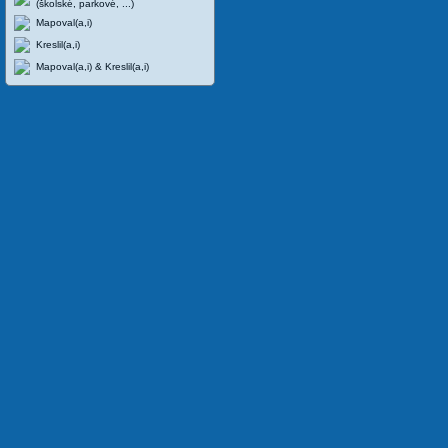
(školské, parkové, ...)
Mapoval(a,i)
Kreslil(a,i)
Mapoval(a,i) & Kreslil(a,i)