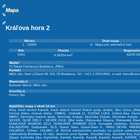
Mapa
Mapa
Kráľova hora 2
Mierka
Druh mapy
1 : 10000
O - Mapa pre orientačný beh
Rok
Plocha
Registračn
2
2003
SZOŠ 03
6.58354 km
Majiteľ
TJ Slávia Farmaceut Bratislava, (FBA)
Kontakt
Mižúr Ján, Nad Lúčkami 49, 841 05 Bratislava, Tel.: +421 2 65313691, e-mail:
mizur@cas-
Mapoval(a,i)
Bukovác Maroš
,
Mižúr Ján
Kreslil(a,i)
Furucz Ján
Najbližšie mapy v okolí 10 km
Ahoj
,
Areál kontrol Kamzík
,
Areál stálych kontrol Pekná cesta
,
Aušpic
,
Bez názvu
,
Biel
Cerová dráha
,
Cerová dráha
,
CIMBAL
,
Cimbálik 11
,
CVIČNÁ LÚKA
,
Cvičná lúka
,
Červ
MMXV
,
Devínska hradná skala
,
Devínska Kobyla
,
Devínska Kobyla
,
Devínska Kobyla 
SEVER
,
DLHÉ DIELY - SEVER 2018
,
Dlhé kufre
,
Dúbravská Glavica
,
Dúbravská Glav
DUNAJSKÉ RAMENO 2014
,
DUNAJSKÉ RAMENO 2018
,
Dunajské ramienko
,
Einst
GALBAVÉHO
,
Gašparské
,
GLS
,
Grand Slam
,
Grand-Slam II.
,
HRAD DEVÍN
,
HREB
CHLMČEK
,
Chlmec
,
CHLMEC
,
III. Ročník orientačného pochodu na počesť oslobodeni
oslobodenia Bratislavy
,
IX.mlyn
,
Jesenná cena Sporka
,
Jezuitské lesy
,
Jezuitské lesy
,
Kač
Západ
,
Kačínska lúka
,
Kamzíček
,
Kamzík
,
Kamzík
,
Kamzík
,
Kamzík
,
Kamzík
,
KAMZÍK
,