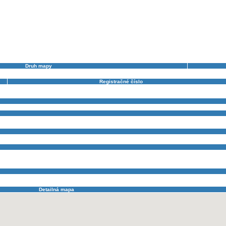
Druh mapy
O - Mapa pre orientačný beh
Registračné číslo
-
licek@siemens.com
tovec
,
Rakytovec
,
Spálený
,
Spálený vrch
,
Svišť v zime
,
Štrbské pleso
,
ŠTRBSKÉ PLESO
,
ŠTRB
Detailná mapa