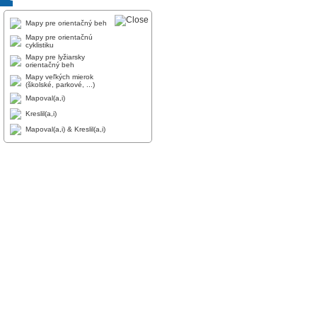
Mapy pre orientačný beh
Mapy pre orientačnú
cyklistiku
Mapy pre lyžiarsky
orientačný beh
Mapy veľkých mierok
(školské, parkové, ...)
Mapoval(a,i)
Kreslil(a,i)
Mapoval(a,i) & Kreslil(a,i)