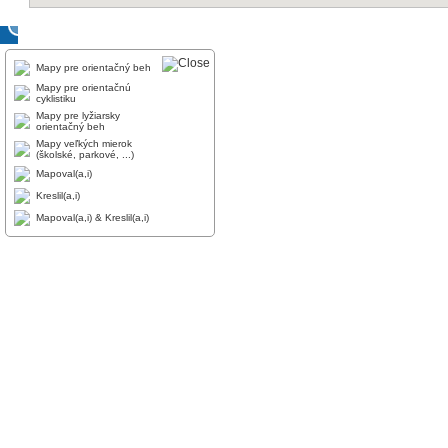
Mapy pre orientačný beh
Mapy pre orientačnú
cyklistiku
Mapy pre lyžiarsky
orientačný beh
Mapy veľkých mierok
(školské, parkové, ...)
Mapoval(a,i)
Kreslil(a,i)
Mapoval(a,i) & Kreslil(a,i)