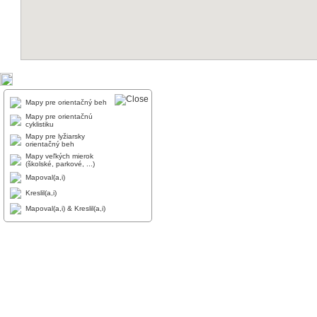
Mapy pre orientačný beh
Mapy pre orientačnú
cyklistiku
Mapy pre lyžiarsky
orientačný beh
Mapy veľkých mierok
(školské, parkové, ...)
Mapoval(a,i)
Kreslil(a,i)
Mapoval(a,i) & Kreslil(a,i)