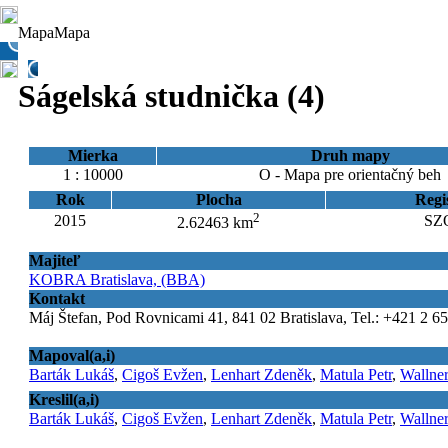
Mapa
Mapa
Ságelská studnička (4)
Mierka
Druh mapy
1 : 10000
O - Mapa pre orientačný beh
Rok
Plocha
Regi
2
2015
SZO
2.62463 km
Majiteľ
KOBRA Bratislava, (BBA)
Kontakt
Máj Štefan, Pod Rovnicami 41, 841 02 Bratislava, Tel.: +421 2 6
Mapoval(a,i)
Barták Lukáš
,
Cigoš Evžen
,
Lenhart Zdeněk
,
Matula Petr
,
Wallner
Kreslil(a,i)
Barták Lukáš
,
Cigoš Evžen
,
Lenhart Zdeněk
,
Matula Petr
,
Wallner