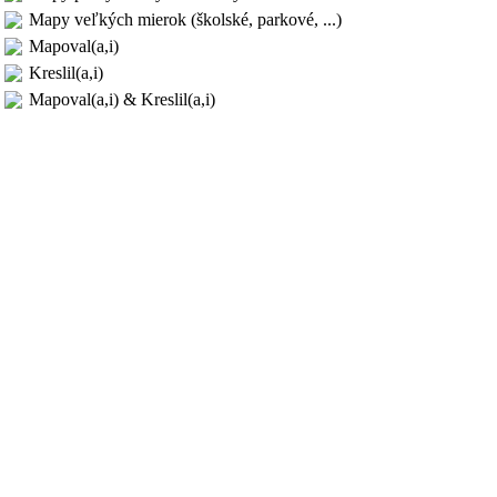
Mapy veľkých mierok (školské, parkové, ...)
Mapoval(a,i)
Kreslil(a,i)
Mapoval(a,i) & Kreslil(a,i)