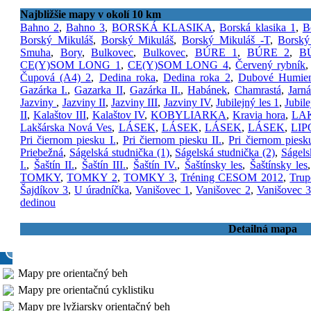
Najbližšie mapy v okolí 10 km
Bahno 2
,
Bahno 3
,
BORSKÁ KLASIKA
,
Borská klasika 1
,
B
Borský Mikuláš
,
Borský Mikuláš
,
Borský Mikuláš -T
,
Borský
Smuha
,
Bory
,
Bulkovec
,
Bulkovec
,
BÚRE 1
,
BÚRE 2
,
B
CE(Y)SOM LONG 1
,
CE(Y)SOM LONG 4
,
Červený rybník
Čupová (A4) 2
,
Dedina roka
,
Dedina roka 2
,
Dubové Humie
Gazárka I.
,
Gazarka II
,
Gazárka II.
,
Habánek
,
Chamrastá
,
Jarná
Jazviny
,
Jazviny II
,
Jazviny III
,
Jazviny IV
,
Jubilejný les 1
,
Jubile
II
,
Kalaštov III
,
Kalaštov IV
,
KOBYLIARKA
,
Kravia hora
,
LA
Lakšárska Nová Ves
,
LÁSEK
,
LÁSEK
,
LÁSEK
,
LÁSEK
,
LI
Pri čiernom piesku I.
,
Pri čiernom piesku II.
,
Pri čiernom piesku
Priebežná
,
Ságelská studnička (1)
,
Ságelská studnička (2)
,
Ságels
I.
,
Šaštín II.
,
Šaštín III.
,
Šaštín IV.
,
Šaštínsky les
,
Šaštínsky les
TOMKY
,
TOMKY 2
,
TOMKY 3
,
Tréning CESOM 2012
,
Trup
Šajdíkov 3
,
U úradníčka
,
Vanišovec 1
,
Vanišovec 2
,
Vanišovec 3
dedinou
Detailná mapa
Mapy pre orientačný beh
Mapy pre orientačnú cyklistiku
Mapy pre lyžiarsky orientačný beh