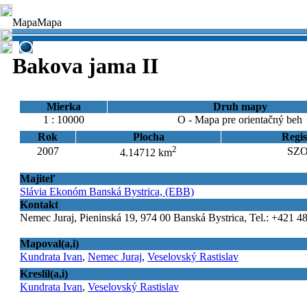
Mapa
Mapa
Bakova jama II
Mierka
Druh mapy
1 : 10000
O - Mapa pre orientačný beh
Rok
Plocha
Regis
2
2007
SZO
4.14712 km
Majiteľ
Slávia Ekonóm Banská Bystrica, (EBB)
Kontakt
Nemec Juraj, Pieninská 19, 974 00 Banská Bystrica, Tel.: +421 4
Mapoval(a,i)
Kundrata Ivan
,
Nemec Juraj
,
Veselovský Rastislav
Kreslil(a,i)
Kundrata Ivan
,
Veselovský Rastislav