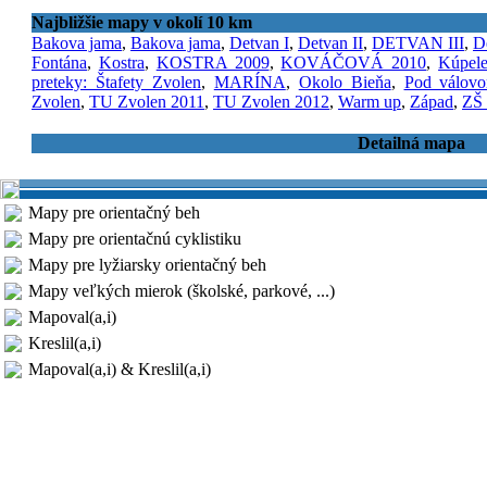
Najbližšie mapy v okolí 10 km
Bakova jama
,
Bakova jama
,
Detvan I
,
Detvan II
,
DETVAN III
,
D
Fontána
,
Kostra
,
KOSTRA 2009
,
KOVÁČOVÁ 2010
,
Kúpele
preteky: Štafety Zvolen
,
MARÍNA
,
Okolo Bieňa
,
Pod válov
Zvolen
,
TU Zvolen 2011
,
TU Zvolen 2012
,
Warm up
,
Západ
,
ZŠ
Detailná mapa
Mapy pre orientačný beh
Mapy pre orientačnú cyklistiku
Mapy pre lyžiarsky orientačný beh
Mapy veľkých mierok (školské, parkové, ...)
Mapoval(a,i)
Kreslil(a,i)
Mapoval(a,i) & Kreslil(a,i)