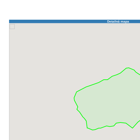
Rybníček
,
SAHARA
,
SÁNKARSKY KOPEC
,
Saulacké školy
,
SAULACKÉ ŠKOLY ´21
,
Se
Sokolíček
,
Sokolík
,
Sokolovňa
,
Srdce Limbachu
,
Srdce Limbachu
,
Srdce Limbachu
,
Sta
Strap
,
Stratenka
,
Suchý vrch
,
Šenkárka
,
Šenkárka 2023
,
Šenkvický háj
,
Šenkvický háj II
,
U horára
,
U Hrnčíra
,
U Kuba Doma
,
U Miša
,
U Miša II
,
U Soni
,
Vampírka
,
VIMPERGY
,
Viná
Šenkvický háj II
,
ZA HRADBAMI
,
Zámčisko
,
Zlaté hrozno
,
Zoška
,
Zoška
,
ZŠ Fándlyho
Detailná mapa