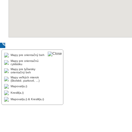
Mapy pre orientačný beh
Mapy pre orientačnú
cyklistiku
Mapy pre lyžiarsky
orientačný beh
Mapy veľkých mierok
(školské, parkové, ...)
Mapoval(a,i)
Kreslil(a,i)
Mapoval(a,i) & Kreslil(a,i)