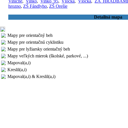
Viničné
,
Vinko
,
Vinko 95
,
Vločka
,
Vločka
,
ZA HRADBAM
hrozno
,
ZŠ Fándlyho
,
ZŠ Orešie
Detailná mapa
Mapy pre orientačný beh
Mapy pre orientačnú cyklistiku
Mapy pre lyžiarsky orientačný beh
Mapy veľkých mierok (školské, parkové, ...)
Mapoval(a,i)
Kreslil(a,i)
Mapoval(a,i) & Kreslil(a,i)