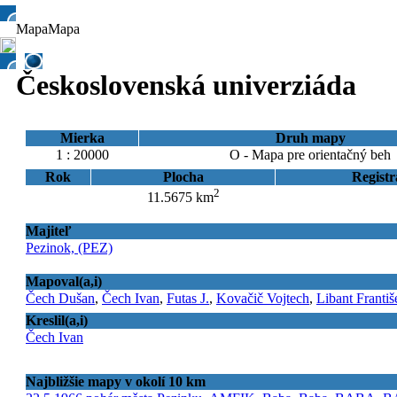
Mapa
Mapa
Československá univerziáda
Mierka
Druh mapy
1 : 20000
O - Mapa pre orientačný beh
Rok
Plocha
Registr
2
11.5675 km
Majiteľ
Pezinok, (PEZ)
Mapoval(a,i)
Čech Dušan
,
Čech Ivan
,
Futas J.
,
Kovačič Vojtech
,
Libant Františ
Kreslil(a,i)
Čech Ivan
Najbližšie mapy v okolí 10 km