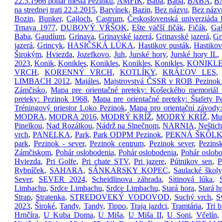
22.5.1966 pohár města Pezinku
,
AMFIK
,
Baba
,
Baba
,
BABA
,
B
na strednej trati 22.2.2015
,
Barvínek
,
Bazin
,
Bez názvu
,
Bez názv
Bozin
,
Bunker
,
Cajloch
,
Castrum
,
Československá univerziáda
Trnava 1977
,
DUBOVÝ VŔŠOK
,
Ešte väčší fičák
,
Fičák
,
Ga
Baba
,
Gaudíum
,
Grinava
,
Grinavské jazerá
,
Grinavské jazerá
,
Gr
jazerá
,
Grincyk
,
HASIČSKÁ LÚKA
,
Hastikov pusták
,
Hastikov
Širokým
,
Hviezda
,
Jozefkovo
,
Juh
,
Jurské hory
,
Jurské hory II.
,
2023
,
Konik
,
Konikles
,
Konikles
,
Konikles
,
Konikles
,
KONIKL
VRCH
,
KORENNÝ VRCH
,
KOTLÍKY
,
KRÁĽOV LES
LIMBACH 2012
,
Majáles
,
Majstrovstvá ČSSR v ROB Pezinok
Zámčisko
,
Mapa pre orientačné preteky: Košeckého memoriál
preteky: Pezinok 1968
,
Mapa pre orientačné preteky: Štafety 
Tréningový priestor Loko Pezinok
,
Mapa pro orientační závody
MODRA
,
MODRA 2016
,
MODRÝ KRÍŽ
,
MODRÝ KRÍŽ
,
Mu
Pinelkou
,
Nad Rozálkou
,
Nádrž na Slnečnom
,
NARNIA
,
Neštic
vrch
,
PANELKA
,
Park
,
Park ODPM Pezinok
,
PEKNÁ ŠKÔL
park
,
Pezinok - sever
,
Pezinok centrum
,
Pezinok sever
,
Pezinsk
Zámčiskom
,
Pohár oslobodenia
,
Pohár oslobodenia
,
Pohár oslobo
Hviezda
,
Pri Golfe
,
Pri chate STV
,
Pri jazere
,
Pútnikov sen
,
P
Rybníček
,
SAHARA
,
SÁNKARSKY KOPEC
,
Saulacké školy
Sever
,
SEVER 2024
,
Scheidlinova záhrada
,
Sitinová lúka
,
Limbachu
,
Srdce Limbachu
,
Srdce Limbachu
,
Stará hora
,
Stará h
Strap
,
Stratenka
,
STREDOVEKÝ VODOVOD
,
Suchý vrch
,
S
2023
,
Široké
,
Tandy
,
Tandy
,
Tippo
,
Traja jazdci
,
Tramtária
,
Tri b
Hrnčíra
,
U Kuba Doma
,
U Miša
,
U Miša II
,
U Soni
,
Včelín