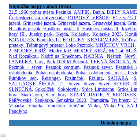
Najbližšie mapy v okolí 10 km
22.5.1966 pohár města Pezinku
,
AMFIK
,
Bazin
,
BIELY KAM
Československá univerziáda
,
DUBOVÝ VŔŠOK
,
Ešte väčší f
jazerá
,
Grinavské jazerá
,
Grinavské jazerá
,
Grinavské jazerá
,
Grin
Hastikov pusták
,
Hastikov pusták II
,
Hastikov pusták II
,
Jozefko
hory III.
,
Jurský park
,
Kejda
,
Kolárske
,
Kolárske 2023
,
Koni
KONIKLES
,
Konikles II.
,
KOTLÍKY
,
KRÁĽOV LES
,
Kráľov 
preteky: Tréningový priestor Loko Pezinok
,
MNÍCHOV VRCH
2
,
MODRÝ KRÍŽ
,
Modrý kríž
,
MODRÝ KRÍŽ
,
Muškát
,
MUŠ
Nad Rozálkou
,
Nádrž na Slnečnom
,
NARNIA
,
Neštich
,
Nový 
PANELKA
,
Park
,
Park ODPM Pezinok
,
PEKNÁ ŠKÔLKA
,
Pe
Pezinok - sever
,
Pezinok centrum
,
Pezinok sever
,
Pezinská k
oslobodenia
,
Pohár oslobodenia
,
Pohár oslobodenia mesta Pezi
Pútnikov sen
,
Reisinger
,
Rizlinčok
,
Rizling
,
SAHARA
,
SAULACKÉ ŠKOLY ´21
,
Sever
,
Sever
,
Sever
,
SEVER 20
SLNEČNÁ
,
Sokolíček
,
Sokolovňa
,
Srdce Limbachu
,
Srdce Li
hora
,
Stará hora
,
Staré hory
,
STARÝ DVOR
,
STREDOVE
Pállfyovské
,
Šenkárka
,
Šenkárka 2023
,
Tramtária
,
Tri bresty
,
U
Vinárka
,
Vinárka
,
Vincúrko
,
Viničné
,
Vinko
,
Vinko 95
,
ZA 
Fándlyho
Detailná mapa