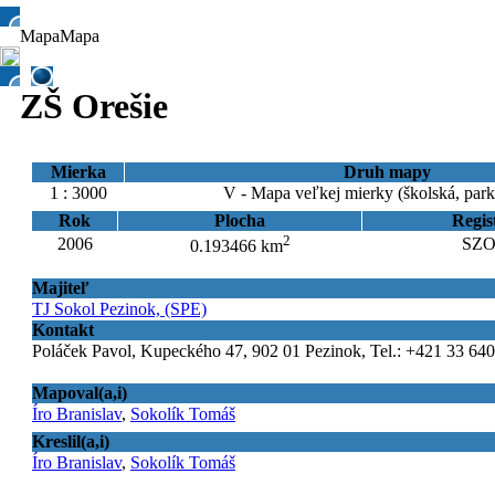
Mapa
Mapa
ZŠ Orešie
Mierka
Druh mapy
1 : 3000
V - Mapa veľkej mierky (školská, par
Rok
Plocha
Regis
2
2006
SZO
0.193466 km
Majiteľ
TJ Sokol Pezinok, (SPE)
Kontakt
Poláček Pavol, Kupeckého 47, 902 01 Pezinok, Tel.: +421 33 640
Mapoval(a,i)
Íro Branislav
,
Sokolík Tomáš
Kreslil(a,i)
Íro Branislav
,
Sokolík Tomáš