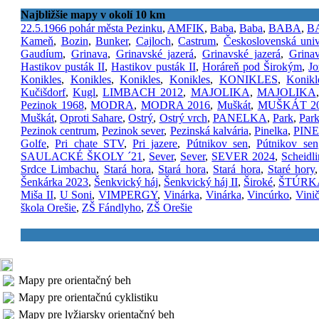
Najbližšie mapy v okolí 10 km
22.5.1966 pohár města Pezinku
,
AMFIK
,
Baba
,
Baba
,
BABA
,
BA
Kameň
,
Bozin
,
Bunker
,
Cajloch
,
Castrum
,
Československá univ
Gaudíum
,
Grinava
,
Grinavské jazerá
,
Grinavské jazerá
,
Grinav
Hastikov pusták II
,
Hastikov pusták II
,
Horáreň pod Širokým
,
Jo
Konikles
,
Konikles
,
Konikles
,
Konikles
,
KONIKLES
,
Konikl
Kučišdorf
,
Kugl
,
LIMBACH 2012
,
MAJOLIKA
,
MAJOLIKA
Pezinok 1968
,
MODRA
,
MODRA 2016
,
Muškát
,
MUŠKÁT 2
Muškát
,
Oproti Sahare
,
Ostrý
,
Ostrý vrch
,
PANELKA
,
Park
,
Par
Pezinok centrum
,
Pezinok sever
,
Pezinská kalvária
,
Pinelka
,
PINE
Golfe
,
Pri chate STV
,
Pri jazere
,
Pútnikov sen
,
Pútnikov sen
SAULACKÉ ŠKOLY ´21
,
Sever
,
Sever
,
SEVER 2024
,
Scheidl
Srdce Limbachu
,
Stará hora
,
Stará hora
,
Stará hora
,
Staré hory
Šenkárka 2023
,
Šenkvický háj
,
Šenkvický háj II
,
Široké
,
ŠTÚRK
Miša II
,
U Soni
,
VIMPERGY
,
Vinárka
,
Vinárka
,
Vincúrko
,
Vini
škola Orešie
,
ZŠ Fándlyho
,
ZŠ Orešie
Mapy pre orientačný beh
Mapy pre orientačnú cyklistiku
Mapy pre lyžiarsky orientačný beh