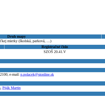
Druh mapy
ľkej mierky (školská, parková, …)
Registračné číslo
SZOŠ 20.41.V
2100, e-mail:
p.polacek@stonline.sk
n
,
Piják Martin