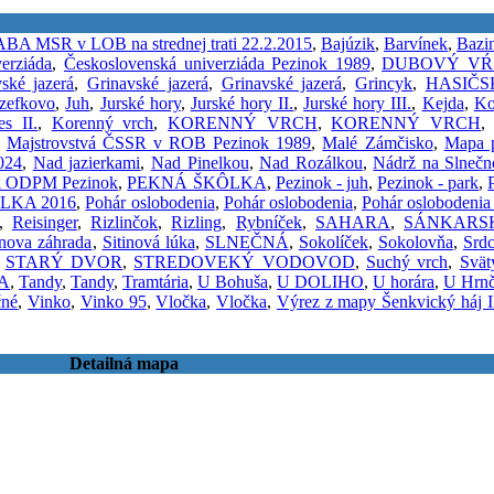
BA MSR v LOB na strednej trati 22.2.2015
,
Bajúzik
,
Barvínek
,
Bazi
erziáda
,
Československá univerziáda Pezinok 1989
,
DUBOVÝ VŔ
ské jazerá
,
Grinavské jazerá
,
Grinavské jazerá
,
Grincyk
,
HASIČ
zefkovo
,
Juh
,
Jurské hory
,
Jurské hory II.
,
Jurské hory III.
,
Kejda
,
Ko
es II.
,
Korenný vrch
,
KORENNÝ VRCH
,
KORENNÝ VRCH
,
Majstrovstvá ČSSR v ROB Pezinok 1989
,
Malé Zámčisko
,
Mapa p
024
,
Nad jazierkami
,
Nad Pinelkou
,
Nad Rozálkou
,
Nádrž na Slneč
k ODPM Pezinok
,
PEKNÁ ŠKÔLKA
,
Pezinok - juh
,
Pezinok - park
,
LKA 2016
,
Pohár oslobodenia
,
Pohár oslobodenia
,
Pohár oslobodenia
,
Reisinger
,
Rizlinčok
,
Rizling
,
Rybníček
,
SAHARA
,
SÁNKARS
inova záhrada
,
Sitinová lúka
,
SLNEČNÁ
,
Sokolíček
,
Sokolovňa
,
Srd
,
STARÝ DVOR
,
STREDOVEKÝ VODOVOD
,
Suchý vrch
,
Svät
A
,
Tandy
,
Tandy
,
Tramtária
,
U Bohuša
,
U DOLIHO
,
U horára
,
U Hrnč
čné
,
Vinko
,
Vinko 95
,
Vločka
,
Vločka
,
Výrez z mapy Šenkvický háj I
Detailná mapa