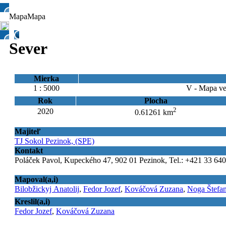
Mapa
Mapa
Sever
Mierka
1 : 5000
V - Mapa ve
Rok
Plocha
2
2020
0.61261 km
Majiteľ
TJ Sokol Pezinok, (SPE)
Kontakt
Poláček Pavol, Kupeckého 47, 902 01 Pezinok, Tel.: +421 33 640
Mapoval(a,i)
Bilobžickyj Anatolij
,
Fedor Jozef
,
Kováčová Zuzana
,
Noga Štefa
Kreslil(a,i)
Fedor Jozef
,
Kováčová Zuzana