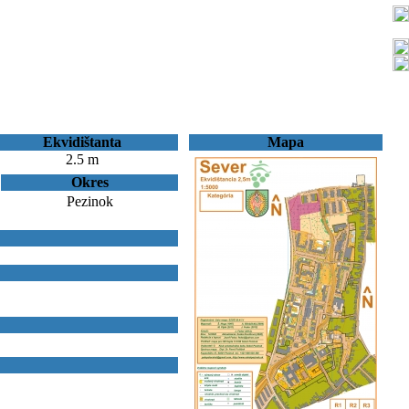
Ekvidištanta
Mapa
2.5 m
Okres
Pezinok