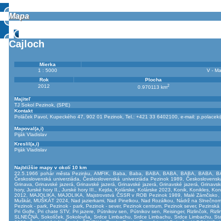
Mapa
Mapa
Cajloch
Mierka
1 : 5000
V - Ma
Rok
Plocha
2
2012
0.970113 km
Majiteľ
TJ Sokol Pezinok, (SPE)
Kontakt
Poláček Pavol, Kupeckého 47, 902 01 Pezinok, Tel.: +421 33 6402100, e-mail:
p.polacek
Mapoval(a,i)
Piják Vladislav
Kreslil(a,i)
Piják Vladislav
Najbližšie mapy v okolí 10 km
22.5.1966 pohár města Pezinku
,
AMFIK
,
Baba
,
Baba
,
BABA
,
BABA
,
BABA
,
BABA
,
B
Československá univerziáda
,
Československá univerziáda Pezinok 1989
,
Československ
Grinava
,
Grinavské jazerá
,
Grinavské jazerá
,
Grinavské jazerá
,
Grinavské jazerá
,
Grinavsk
hory
,
Jurské hory II.
,
Jurské hory III.
,
Kejda
,
Kolárske
,
Kolárske 2023
,
Konik
,
Konikles
,
Kon
2012
,
MAJOLIKA
,
MAJOLIKA
,
Majstrovstvá ČSSR v ROB Pezinok 1989
,
Malé Zámčisko
Muškát
,
MUŠKÁT 2024
,
Nad jazierkami
,
Nad Pinelkou
,
Nad Rozálkou
,
Nádrž na Slnečno
Pezinok - park
,
Pezinok - park
,
Pezinok - sever
,
Pezinok centrum
,
Pezinok sever
,
Pezinská 
Pri Golfe
,
Pri chate STV
,
Pri jazere
,
Pútnikov sen
,
Pútnikov sen
,
Reisinger
,
Rizlinčok
,
Rizli
SLNEČNÁ
,
Sokolíček
,
Sokolovňa
,
Srdce Limbachu
,
Srdce Limbachu
,
Srdce Limbachu
,
St