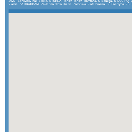
2023
,
Šenkvický háj
,
Široké
,
ŠTÚRKA
,
Tandy
,
Tandy
,
Tramtária
,
U Bohuša
,
U DOLIHO
,
Vločka
,
ZA HRADBAMI
,
Základná škola Orešie
,
Zámčisko
,
Zlaté hrozno
,
ZŠ Fándlyho
,
ZŠ O