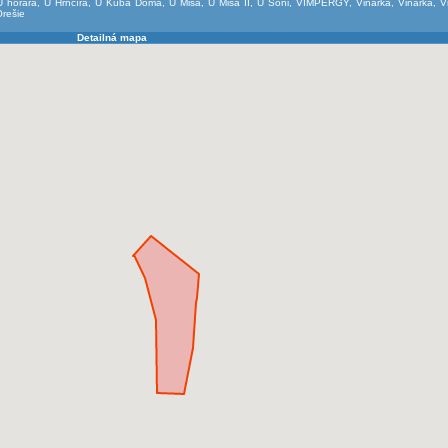
U horára
,
U Hrnčíra
,
U Kuba Doma
,
U Miša
,
U Miša II
,
U Soni
,
VIMPERGY
,
Vinárka
,
Vinárka
,
V
rešie
Detailná mapa