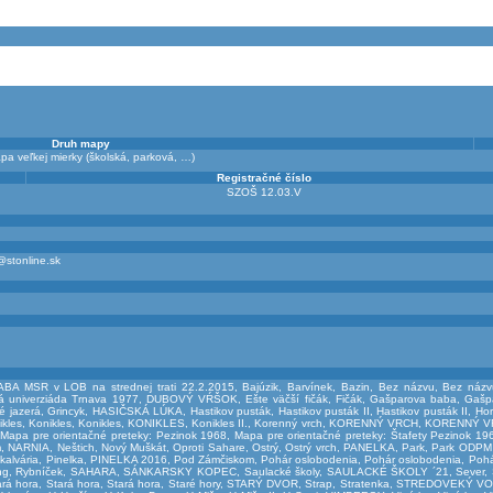
Druh mapy
pa veľkej mierky (školská, parková, …)
Registračné číslo
SZOŠ 12.03.V
@stonline.sk
ABA MSR v LOB na strednej trati 22.2.2015
,
Bajúzik
,
Barvínek
,
Bazin
,
Bez názvu
,
Bez názv
á univerziáda Trnava 1977
,
DUBOVÝ VŔŠOK
,
Ešte väčší fičák
,
Fičák
,
Gašparova baba
,
Gašp
é jazerá
,
Grincyk
,
HASIČSKÁ LÚKA
,
Hastikov pusták
,
Hastikov pusták II
,
Hastikov pusták II
,
Hor
ikles
,
Konikles
,
Konikles
,
KONIKLES
,
Konikles II.
,
Korenný vrch
,
KORENNÝ VRCH
,
KORENNÝ V
,
Mapa pre orientačné preteky: Pezinok 1968
,
Mapa pre orientačné preteky: Štafety Pezinok 19
m
,
NARNIA
,
Neštich
,
Nový Muškát
,
Oproti Sahare
,
Ostrý
,
Ostrý vrch
,
PANELKA
,
Park
,
Park ODPM
kalvária
,
Pinelka
,
PINELKA 2016
,
Pod Zámčiskom
,
Pohár oslobodenia
,
Pohár oslobodenia
,
Pohá
ng
,
Rybníček
,
SAHARA
,
SÁNKARSKY KOPEC
,
Saulacké školy
,
SAULACKÉ ŠKOLY ´21
,
Sever
,
ará hora
,
Stará hora
,
Stará hora
,
Staré hory
,
STARÝ DVOR
,
Strap
,
Stratenka
,
STREDOVEKÝ V