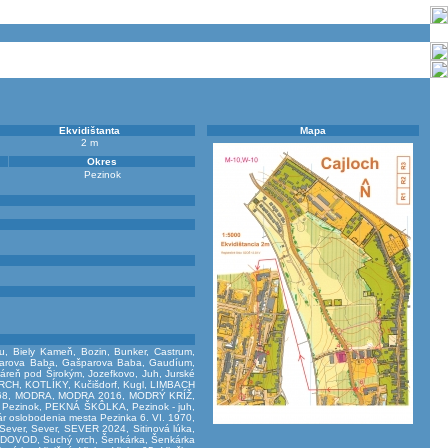
Ekvidištanta
Mapa
2 m
Okres
Pezinok
u
,
Biely Kameň
,
Bozin
,
Bunker
,
Castrum
,
arova Baba
,
Gašparova Baba
,
Gaudíum
,
áreň pod Širokým
,
Jozefkovo
,
Juh
,
Jurské
RCH
,
KOTLÍKY
,
Kučišdorf
,
Kugl
,
LIMBACH
68
,
MODRA
,
MODRA 2016
,
MODRÝ KRÍŽ
,
 Pezinok
,
PEKNÁ ŠKÔLKA
,
Pezinok - juh
,
r oslobodenia mesta Pezinka 6. VI. 1970
,
Sever
,
Sever
,
SEVER 2024
,
Sitinová lúka
,
ODOVOD
,
Suchý vrch
,
Šenkárka
,
Šenkárka