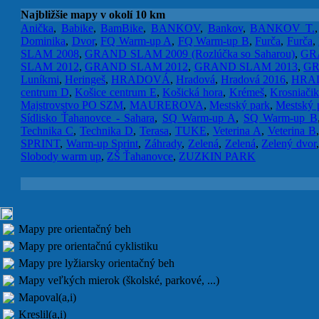
Najbližšie mapy v okolí 10 km
Anička
,
Babike
,
BamBike
,
BANKOV
,
Bankov
,
BANKOV T.
Dominika
,
Dvor
,
FQ Warm-up A
,
FQ Warm-up B
,
Furča
,
Furča
,
SLAM 2008
,
GRAND SLAM 2009 (Rozlúčka so Saharou)
,
GRA
SLAM 2012
,
GRAND SLAM 2012
,
GRAND SLAM 2013
,
GR
Luníkmi
,
Heringeš
,
HRADOVÁ
,
Hradová
,
Hradová 2016
,
HRA
centrum D
,
Košice centrum E
,
Košická hora
,
Krémeš
,
Krosniači
Majstrovstvo PO SZM
,
MAUREROVA
,
Mestský park
,
Mestský 
Sídlisko Ťahanovce - Sahara
,
SQ Warm-up A
,
SQ Warm-up B
Technika C
,
Technika D
,
Terasa
,
TUKE
,
Veterina A
,
Veterina B
SPRINT
,
Warm-up Sprint
,
Záhrady
,
Zelená
,
Zelená
,
Zelený dvor
Slobody warm up
,
ZŠ Ťahanovce
,
ZUZKIN PARK
Mapy pre orientačný beh
Mapy pre orientačnú cyklistiku
Mapy pre lyžiarsky orientačný beh
Mapy veľkých mierok (školské, parkové, ...)
Mapoval(a,i)
Kreslil(a,i)