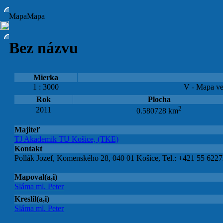
Mapa
Mapa
Bez názvu
Mierka
1 : 3000
V - Mapa ve
Rok
Plocha
2
2011
0.580728 km
Majiteľ
TJ Akademik TU Košice, (TKE)
Kontakt
Pollák Jozef, Komenského 28, 040 01 Košice, Tel.: +421 55 6227
Mapoval(a,i)
Sláma ml. Peter
Kreslil(a,i)
Sláma ml. Peter