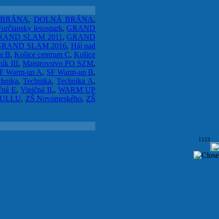
 BRÁNA
,
DOLNÁ BRÁNA
,
Furčiansky lesospark
,
GRAND
RAND SLAM 2011
,
GRAND
GRAND SLAM 2016
,
Háj nad
m B
,
Košice centrum C
,
Košice
ník III
,
Majstrovstvo PO SZM
,
F Warm-up A
,
SF Warm-up B
,
chnika
,
Technika
,
Technika A
,
čná E
,
Viničná II.
,
WARM UP
FULLU
,
ZŠ Novomeského
,
ZŠ
1123