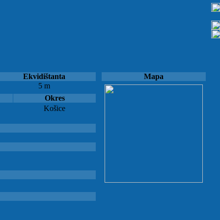
Ekvidištanta
Mapa
5 m
Okres
Košice