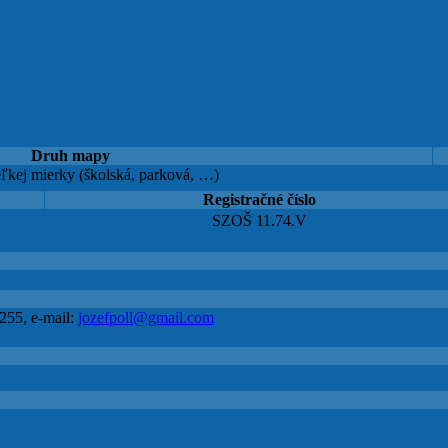
Druh mapy
ľkej mierky (školská, parková, …)
Registračné číslo
SZOŠ 11.74.V
255, e-mail:
jozefpoll@gmail.com