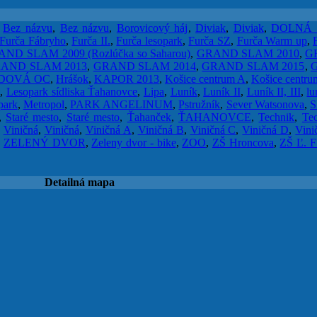
,
Bez názvu
,
Bez názvu
,
Borovicový háj
,
Diviak
,
Diviak
,
DOLNÁ
Furča Fábryho
,
Furča II.
,
Furča lesopark
,
Furča SZ
,
Furča Warm up
,
ND SLAM 2009 (Rozlúčka so Saharou)
,
GRAND SLAM 2010
,
G
AND SLAM 2013
,
GRAND SLAM 2014
,
GRAND SLAM 2015
,
DOVÁ OC
,
Hrášok
,
KAPOR 2013
,
Košice centrum A
,
Košice centru
k
,
Lesopark sídliska Ťahanovce
,
Lipa
,
Luník
,
Luník II
,
Luník II, III
,
lu
park
,
Metropol
,
PARK ANGELINUM
,
Pstružník
,
Sever Watsonova
,
S
,
Staré mesto
,
Staré mesto
,
Ťahanček
,
ŤAHANOVCE
,
Technik
,
Te
,
Viničná
,
Viničná
,
Viničná A
,
Viničná B
,
Viničná C
,
Viničná D
,
Vini
,
ZELENÝ DVOR
,
Zeleny dvor - bike
,
ZOO
,
ZŠ Hroncova
,
ZŠ Ľ. 
Detailná mapa