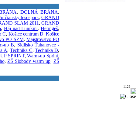
BRÁNA
,
DOLNÁ BRÁNA
,
Furčiansky lesospark
,
GRAND
RAND SLAM 2011
,
GRAND
6
,
Háj nad Luníkmi
,
Heringeš
,
m C
,
Košice centrum D
,
Košice
stvo PO SZM
,
Majstrovstvo PO
m-up B
,
Sídlisko Ťahanovce -
ka A
,
Technika C
,
Technika D
,
UP SPRINT
,
Warm-up Sprint
,
ho
,
ZŠ Slobody warm up
,
ZŠ
1126