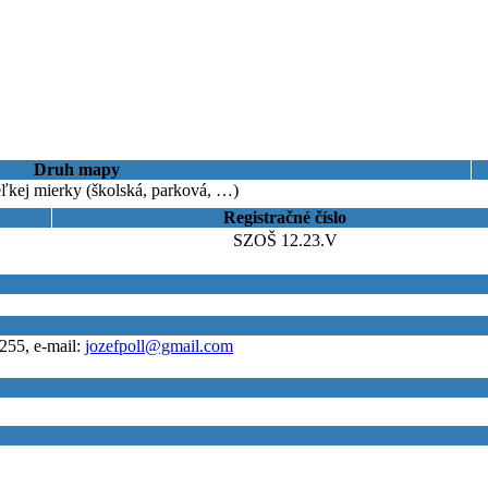
Druh mapy
ľkej mierky (školská, parková, …)
Registračné číslo
SZOŠ 12.23.V
255, e-mail:
jozefpoll@gmail.com