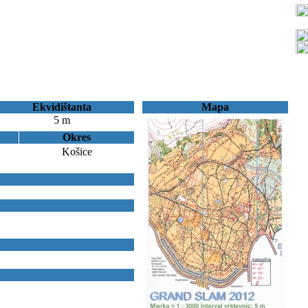
Ekvidištanta
Mapa
5 m
Okres
Košice