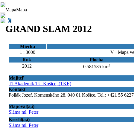
Mapa
Mapa
GRAND SLAM 2012
Mierka
1 : 3000
V - Mapa ve
Rok
Plocha
2
2012
0.581585 km
Majiteľ
TJ Akademik TU Košice, (TKE)
Kontakt
Pollák Jozef, Komenského 28, 040 01 Košice, Tel.: +421 55 6227
Mapoval(a,i)
Sláma ml. Peter
Kreslil(a,i)
Sláma ml. Peter