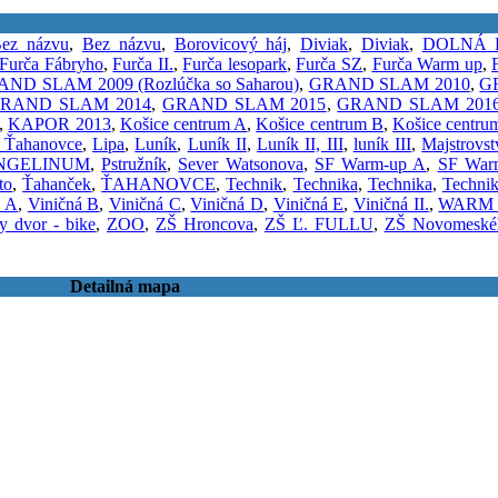
ez názvu
,
Bez názvu
,
Borovicový háj
,
Diviak
,
Diviak
,
DOLNÁ 
Furča Fábryho
,
Furča II.
,
Furča lesopark
,
Furča SZ
,
Furča Warm up
,
ND SLAM 2009 (Rozlúčka so Saharou)
,
GRAND SLAM 2010
,
G
RAND SLAM 2014
,
GRAND SLAM 2015
,
GRAND SLAM 201
,
KAPOR 2013
,
Košice centrum A
,
Košice centrum B
,
Košice centru
a Ťahanovce
,
Lipa
,
Luník
,
Luník II
,
Luník II, III
,
luník III
,
Majstrov
NGELINUM
,
Pstružník
,
Sever Watsonova
,
SF Warm-up A
,
SF War
to
,
Ťahanček
,
ŤAHANOVCE
,
Technik
,
Technika
,
Technika
,
Techni
á A
,
Viničná B
,
Viničná C
,
Viničná D
,
Viničná E
,
Viničná II.
,
WARM 
y dvor - bike
,
ZOO
,
ZŠ Hroncova
,
ZŠ Ľ. FULLU
,
ZŠ Novomeské
Detailná mapa