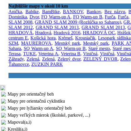
Najbližšie mapy v okolí 10 km
Anička
,
Babike
,
BamBike
,
BANKOV
,
Bankov
,
Bez názvu
,
B
Dominika
,
Dvor
,
FQ Warm-up A
,
FQ Warm-up B
,
Furča
,
Furča
,
SLAM 2008
,
GRAND SLAM 2009 (Rozlúčka so Saharou)
,
GRA
SLAM 2012
,
GRAND SLAM 2013
,
GRAND SLAM 2013
,
G
HRADOVÁ
,
Hradová
,
Hradová 2016
,
HRADOVÁ OC
,
Hrášok
centrum E
,
Košická hora
,
Krémeš
,
Krosniačik
,
Lesopark sídlisk
SZM
,
MAUREROVA
,
Mestský park
,
Mestský park
,
PARK A
Sahara
,
SQ Warm-up A
,
SQ Warm-up B
,
Staré mesto
,
Staré mes
Terasa
,
TUKE
,
Veterina A
,
Veterina B
,
Viničná
,
Viničná
,
Viničn
Záhrady
,
Zelená
,
Zelená
,
Zelený dvor
,
ZELENÝ DVOR
,
Zelen
Ťahanovce
,
ZUZKIN PARK
Mapy pre orientačný beh
Mapy pre orientačnú cyklistiku
Mapy pre lyžiarsky orientačný beh
Mapy veľkých mierok (školské, parkové, ...)
Mapoval(a,i)
Kreslil(a,i)