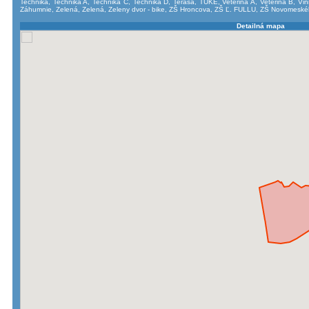
Technika
,
Technika A
,
Technika C
,
Technika D
,
Terasa
,
TUKE
,
Veterina A
,
Veterina B
,
Vin
Záhumnie
,
Zelená
,
Zelená
,
Zeleny dvor - bike
,
ZŠ Hroncova
,
ZŠ Ľ. FULLU
,
ZŠ Novomeské
Detailná mapa