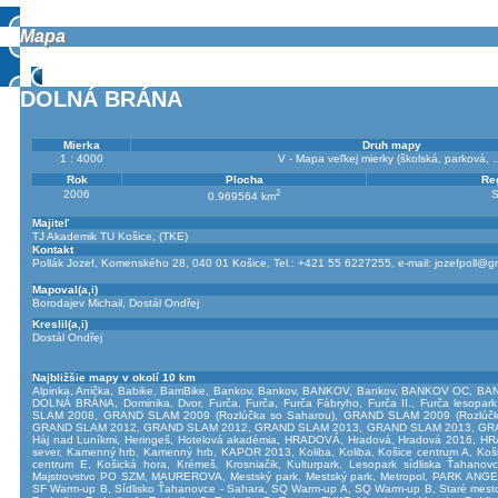
Mapa
Mapa
DOLNÁ BRÁNA
Mierka
Druh mapy
1 : 4000
V - Mapa veľkej mierky (školská, parková, 
Rok
Plocha
Reg
2
2006
S
0.969564 km
Majiteľ
TJ Akademik TU Košice, (TKE)
Kontakt
Pollák Jozef, Komenského 28, 040 01 Košice, Tel.: +421 55 6227255, e-mail:
jozefpoll@g
Mapoval(a,i)
Borodajev Michail
,
Dostál Ondřej
Kreslil(a,i)
Dostál Ondřej
Najbližšie mapy v okolí 10 km
Alpinka
,
Anička
,
Babike
,
BamBike
,
Bankov
,
Bankov
,
BANKOV
,
Bankov
,
BANKOV OC
,
BAN
DOLNÁ BRÁNA
,
Dominika
,
Dvor
,
Furča
,
Furča
,
Furča Fábryho
,
Furča II.
,
Furča lesopark
SLAM 2008
,
GRAND SLAM 2009 (Rozlúčka so Saharou)
,
GRAND SLAM 2009 (Rozlúčk
GRAND SLAM 2012
,
GRAND SLAM 2012
,
GRAND SLAM 2013
,
GRAND SLAM 2013
,
GR
Háj nad Luníkmi
,
Heringeš
,
Hotelová akadémia
,
HRADOVÁ
,
Hradová
,
Hradová 2016
,
HR
sever
,
Kamenný hrb
,
Kamenný hrb
,
KAPOR 2013
,
Koliba
,
Koliba
,
Košice centrum A
,
Koš
centrum E
,
Košická hora
,
Krémeš
,
Krosniačik
,
Kulturpark
,
Lesopark sídliska Ťahanov
Majstrovstvo PO SZM
,
MAUREROVA
,
Mestský park
,
Mestský park
,
Metropol
,
PARK ANGE
SF Warm-up B
,
Sídlisko Ťahanovce - Sahara
,
SQ Warm-up A
,
SQ Warm-up B
,
Staré mest