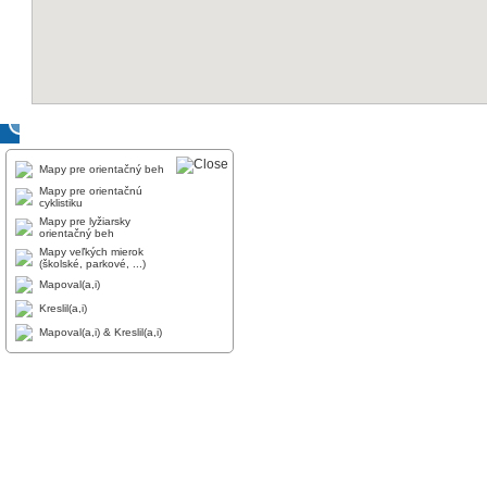
Mapy pre orientačný beh
Mapy pre orientačnú
cyklistiku
Mapy pre lyžiarsky
orientačný beh
Mapy veľkých mierok
(školské, parkové, ...)
Mapoval(a,i)
Kreslil(a,i)
Mapoval(a,i) & Kreslil(a,i)