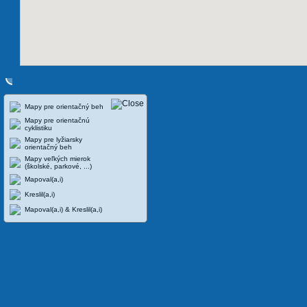
Mapy pre orientačný beh
Mapy pre orientačnú
cyklistiku
Mapy pre lyžiarsky
orientačný beh
Mapy veľkých mierok
(školské, parkové, ...)
Mapoval(a,i)
Kreslil(a,i)
Mapoval(a,i) & Kreslil(a,i)