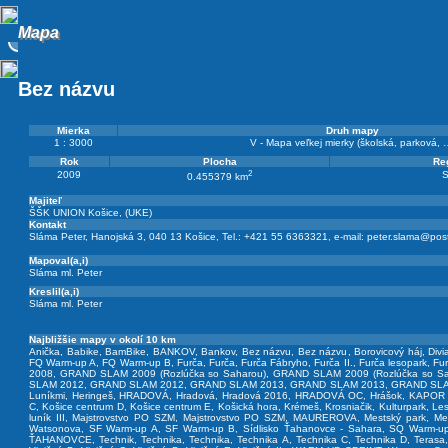
Mapa
Mapa
Bez názvu
Mierka
Druh mapy
1 : 3000
V - Mapa veľkej mierky (školská, parková, 
Rok
Plocha
Reg
2
2009
S
0.455379 km
Majiteľ
ŠŠK UNION Košice, (UKE)
Kontakt
Sláma Peter, Hanojská 3, 040 13 Košice, Tel.: +421 55 6363321, e-mail:
peter.slama@post
Mapoval(a,i)
Sláma ml. Peter
Kreslil(a,i)
Sláma ml. Peter
Najbližšie mapy v okolí 10 km
Anička
,
Babike
,
BamBike
,
BANKOV
,
Bankov
,
Bez názvu
,
Bez názvu
,
Borovicový háj
,
Divi
FQ Warm-up A
,
FQ Warm-up B
,
Furča
,
Furča
,
Furča Fábryho
,
Furča II.
,
Furča lesopark
,
Fu
2008
,
GRAND SLAM 2009 (Rozlúčka so Saharou)
,
GRAND SLAM 2009 (Rozlúčka so Sa
SLAM 2012
,
GRAND SLAM 2012
,
GRAND SLAM 2013
,
GRAND SLAM 2013
,
GRAND SLA
Luníkmi
,
Heringeš
,
HRADOVÁ
,
Hradová
,
Hradová 2016
,
HRADOVÁ OC
,
Hrášok
,
KAPOR 
C
,
Košice centrum D
,
Košice centrum E
,
Košická hora
,
Krémeš
,
Krosniačik
,
Kulturpark
,
Les
luník III
,
Majstrovstvo PO SZM
,
Majstrovstvo PO SZM
,
MAUREROVA
,
Mestský park
,
Me
Watsonova
,
SF Warm-up A
,
SF Warm-up B
,
Sídlisko Ťahanovce - Sahara
,
SQ Warm-u
ŤAHANOVCE
,
Technik
,
Technika
,
Technika
,
Technika A
,
Technika C
,
Technika D
,
Terasa