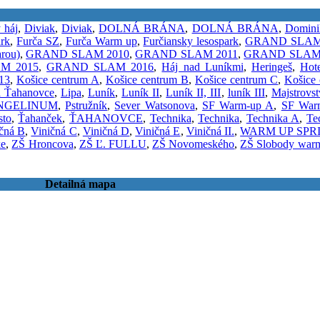
 háj
,
Diviak
,
Diviak
,
DOLNÁ BRÁNA
,
DOLNÁ BRÁNA
,
Domini
ark
,
Furča SZ
,
Furča Warm up
,
Furčiansky lesospark
,
GRAND SLAM
rou)
,
GRAND SLAM 2010
,
GRAND SLAM 2011
,
GRAND SLAM 
M 2015
,
GRAND SLAM 2016
,
Háj nad Luníkmi
,
Heringeš
,
Hot
13
,
Košice centrum A
,
Košice centrum B
,
Košice centrum C
,
Košice
a Ťahanovce
,
Lipa
,
Luník
,
Luník II
,
Luník II, III
,
luník III
,
Majstrov
NGELINUM
,
Pstružník
,
Sever Watsonova
,
SF Warm-up A
,
SF War
sto
,
Ťahanček
,
ŤAHANOVCE
,
Technika
,
Technika
,
Technika A
,
Te
čná B
,
Viničná C
,
Viničná D
,
Viničná E
,
Viničná II.
,
WARM UP SPR
ke
,
ZŠ Hroncova
,
ZŠ Ľ. FULLU
,
ZŠ Novomeského
,
ZŠ Slobody war
Detailná mapa