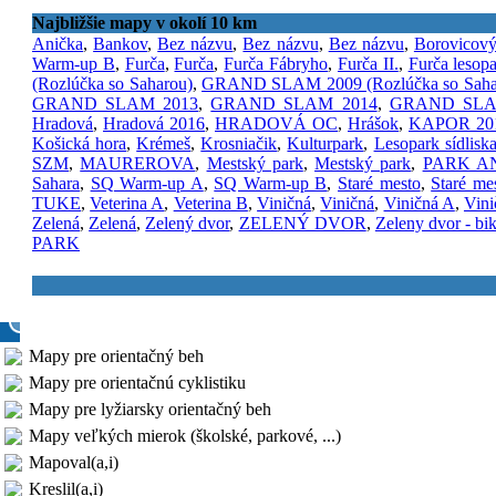
Najbližšie mapy v okolí 10 km
Anička
,
Bankov
,
Bez názvu
,
Bez názvu
,
Bez názvu
,
Borovicový
Warm-up B
,
Furča
,
Furča
,
Furča Fábryho
,
Furča II.
,
Furča lesop
(Rozlúčka so Saharou)
,
GRAND SLAM 2009 (Rozlúčka so Saha
GRAND SLAM 2013
,
GRAND SLAM 2014
,
GRAND SLA
Hradová
,
Hradová 2016
,
HRADOVÁ OC
,
Hrášok
,
KAPOR 20
Košická hora
,
Krémeš
,
Krosniačik
,
Kulturpark
,
Lesopark sídlisk
SZM
,
MAUREROVA
,
Mestský park
,
Mestský park
,
PARK A
Sahara
,
SQ Warm-up A
,
SQ Warm-up B
,
Staré mesto
,
Staré me
TUKE
,
Veterina A
,
Veterina B
,
Viničná
,
Viničná
,
Viničná A
,
Vini
Zelená
,
Zelená
,
Zelený dvor
,
ZELENÝ DVOR
,
Zeleny dvor - bi
PARK
Mapy pre orientačný beh
Mapy pre orientačnú cyklistiku
Mapy pre lyžiarsky orientačný beh
Mapy veľkých mierok (školské, parkové, ...)
Mapoval(a,i)
Kreslil(a,i)