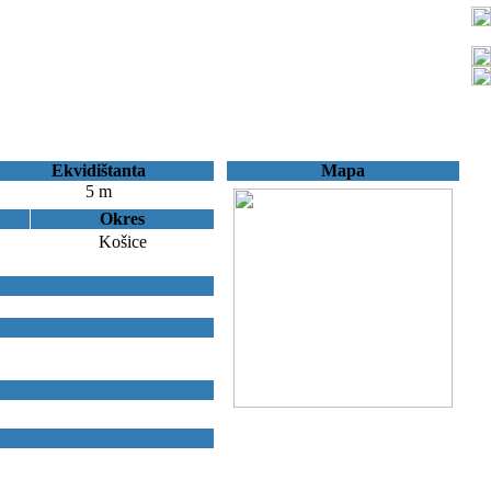
Ekvidištanta
Mapa
5 m
Okres
Košice