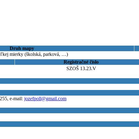
Druh mapy
ľkej mierky (školská, parková, …)
Registračné číslo
SZOŠ 13.23.V
255, e-mail:
jozefpoll@gmail.com