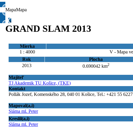
Mapa
Mapa
GRAND SLAM 2013
Mierka
1 : 4000
V - Mapa ve
Rok
Plocha
2
2013
0.690042 km
Majiteľ
TJ Akademik TU Košice, (TKE)
Kontakt
Pollák Jozef, Komenského 28, 040 01 Košice, Tel.: +421 55 6227
Mapoval(a,i)
Sláma ml. Peter
Kreslil(a,i)
Sláma ml. Peter