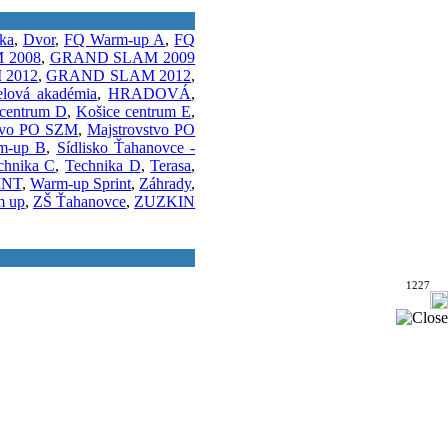
ka
,
Dvor
,
FQ Warm-up A
,
FQ
 2008
,
GRAND SLAM 2009
2012
,
GRAND SLAM 2012
,
elová akadémia
,
HRADOVÁ
,
 centrum D
,
Košice centrum E
,
stvo PO SZM
,
Majstrovstvo PO
m-up B
,
Sídlisko Ťahanovce -
chnika C
,
Technika D
,
Terasa
,
INT
,
Warm-up Sprint
,
Záhrady
,
m up
,
ZŠ Ťahanovce
,
ZUZKIN
1227