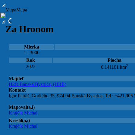
Mapa
Mapa
Za Hronom
Mierka
1 : 3000
Rok
Plocha
2
2022
0.141101 km
Majiteľ
H2O Banská Bystrica, (HBB)
Kontakt
Igor Patráš, Gorkého 35, 974 04 Banská Bystrica, Tel.: +421 905
Mapoval(a,i)
Krajčík Michal
Kreslil(a,i)
Krajčík Michal