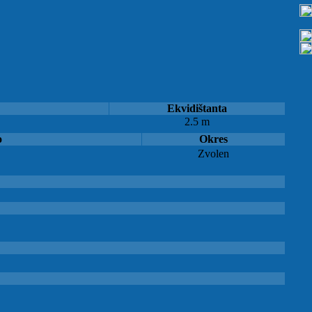
Ekvidištanta
2.5 m
o
Okres
Zvolen