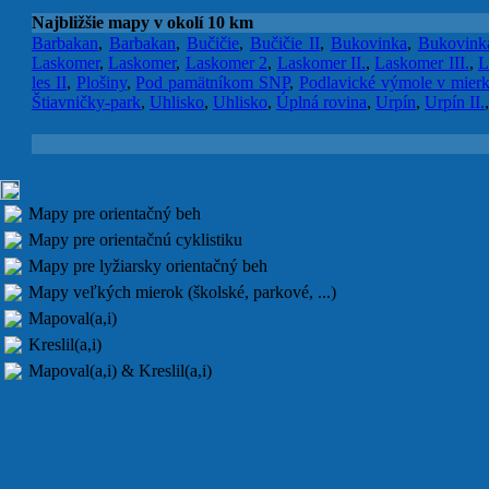
Najbližšie mapy v okolí 10 km
Barbakan
,
Barbakan
,
Bučičie
,
Bučičie II
,
Bukovinka
,
Bukovink
Laskomer
,
Laskomer
,
Laskomer 2
,
Laskomer II.
,
Laskomer III.
,
L
les II
,
Plošiny
,
Pod pamätníkom SNP
,
Podlavické výmole v mier
Štiavničky-park
,
Uhlisko
,
Uhlisko
,
Úplná rovina
,
Urpín
,
Urpín II.
Mapy pre orientačný beh
Mapy pre orientačnú cyklistiku
Mapy pre lyžiarsky orientačný beh
Mapy veľkých mierok (školské, parkové, ...)
Mapoval(a,i)
Kreslil(a,i)
Mapoval(a,i) & Kreslil(a,i)