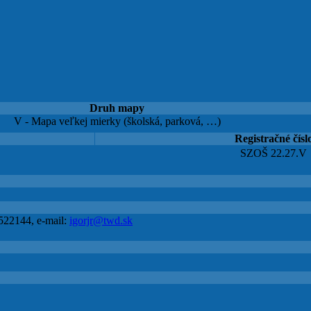
Druh mapy
V - Mapa veľkej mierky (školská, parková, …)
Registračné čísl
SZOŠ 22.27.V
 522144, e-mail:
igorjr@twd.sk