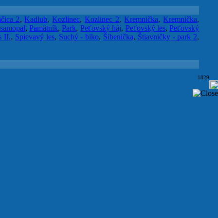
čica 2
,
Kadlub
,
Kozlinec
,
Kozlinec 2
,
Kremnička
,
Kremnička
,
 samopal
,
Pamätník
,
Park
,
Peťovský háj
,
Peťovský les
,
Peťovský
 II.
,
Spievavý les
,
Suchý - biko
,
Šibenička
,
Štiavničky - park 2
,
1829