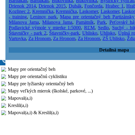
Barbakan
,
Barbakan
,
Bukovinka
,
Bukovinka
,
Bystrický výhľad
Drienok 2014
,
Drienok 2015
,
Dubák
,
Fončorda
,
Hrabec 1
,
Hra
Kozlinec 2
,
Kremnička
,
Kremnička
,
Laskomer
,
Laskomer
,
Lasko
- training
,
Leninov park
,
Mapa pre orientačný beh Partizánsky
Milanova Jama
,
Milanova Jama
,
Pamätník
,
Park
,
Peťovský há
Podlavické výmole v mierke 1:5000
,
RĽM
,
Sedlo
,
Suchý - bi
Štiavničky - park 2
,
Štiavničky-park
,
Uhlisko
,
Uhlisko
,
Úplná r
Vartovka
,
Za Hronom
,
Za Hronom
,
Za Hronom
,
ZŠ Uhlisko
,
Ždi
Detailná mapa
Mapy pre orientačný beh
Mapy pre orientačnú cyklistiku
Mapy pre lyžiarsky orientačný beh
Mapy veľkých mierok (školské, parkové, ...)
Mapoval(a,i)
Kreslil(a,i)
Mapoval(a,i) & Kreslil(a,i)