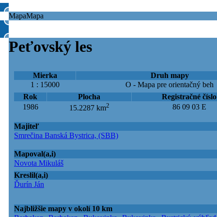
Mapa
Mapa
Peťovský les
Mierka
Druh mapy
1 : 15000
O - Mapa pre orientačný beh
Rok
Plocha
Registračné číslo
2
1986
86 09 03 E
15.2287 km
Majiteľ
Smrečina Banská Bystrica, (SBB)
Mapoval(a,i)
Novota Mikuláš
Kreslil(a,i)
Ďurín Ján
Najbližšie mapy v okolí 10 km