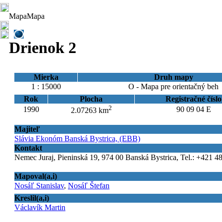
Mapa
Mapa
Drienok 2
Mierka
Druh mapy
1 : 15000
O - Mapa pre orientačný beh
Rok
Plocha
Registračné číslo
2
1990
90 09 04 E
2.07263 km
Majiteľ
Slávia Ekonóm Banská Bystrica, (EBB)
Kontakt
Nemec Juraj, Pieninská 19, 974 00 Banská Bystrica, Tel.: +421 4
Mapoval(a,i)
Nosáľ Stanislav
,
Nosáľ Štefan
Kreslil(a,i)
Václavík Martin