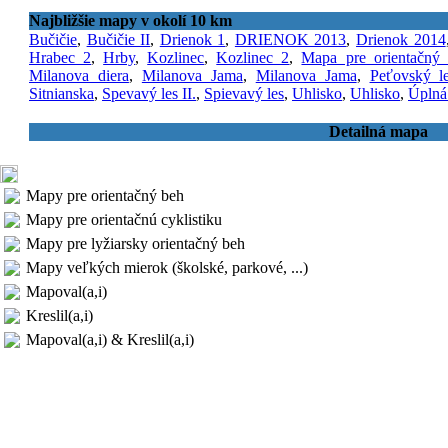
Najbližšie mapy v okolí 10 km
Bučičie
,
Bučičie II
,
Drienok 1
,
DRIENOK 2013
,
Drienok 2014
Hrabec 2
,
Hrby
,
Kozlinec
,
Kozlinec 2
,
Mapa pre orientačný 
Milanova diera
,
Milanova Jama
,
Milanova Jama
,
Peťovský l
Sitnianska
,
Spevavý les II.
,
Spievavý les
,
Uhlisko
,
Uhlisko
,
Úplná
Detailná mapa
Mapy pre orientačný beh
Mapy pre orientačnú cyklistiku
Mapy pre lyžiarsky orientačný beh
Mapy veľkých mierok (školské, parkové, ...)
Mapoval(a,i)
Kreslil(a,i)
Mapoval(a,i) & Kreslil(a,i)