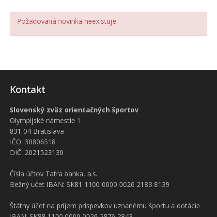
Požadovaná novinka neexistuje.
Kontakt
Slovenský zväz orientačných športov
Olympijské námestie 1
831 04 Bratislava
IČO: 30806518
DIČ: 2021523130
Čísla účtov Tatra banka, a.s.
Bežný učet IBAN: SK81 1100 0000 0026 2183 8139
Štátny účet na príjem príspevkov uznanému športu a dotácie
IBAN: SK88 1100 0000 0026 2876 2843