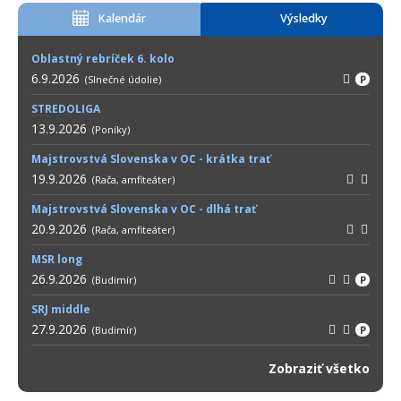
Kalendár
Výsledky
Oblastný rebríček 6. kolo
6.9.2026
(Slnečné údolie)
P
STREDOLIGA
13.9.2026
(Poníky)
Majstrovstvá Slovenska v OC - krátka trať
19.9.2026
(Rača, amfiteáter)
Majstrovstvá Slovenska v OC - dlhá trať
20.9.2026
(Rača, amfiteáter)
MSR long
26.9.2026
(Budimír)
P
SRJ middle
27.9.2026
(Budimír)
P
Zobraziť všetko