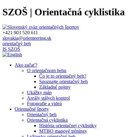
SZOŠ | Orientačná cyklistika
+421 903 520 611
slovakia@orienteering.sk
orientačný beh
IS SZOŠ
Ako začať?
O orientačnom behu
Čo je to orientačný beh?
Spoznajte orientačný beh
Základné pojmy
Ukážky máp
Areály stálych kontrol
Fotografie a videá
Orientačné športy
Orientačný beh
Orientačná cyklistika
História orientačnej cyklistiky
MTBO mapové tréningy
Lyžiarsky orientačný beh