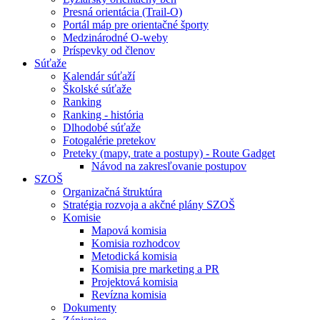
Presná orientácia (Trail-O)
Portál máp pre orientačné športy
Medzinárodné O-weby
Príspevky od členov
Súťaže
Kalendár súťaží
Školské súťaže
Ranking
Ranking - história
Dlhodobé súťaže
Fotogalérie pretekov
Preteky (mapy, trate a postupy) - Route Gadget
Návod na zakresľovanie postupov
SZOŠ
Organizačná štruktúra
Stratégia rozvoja a akčné plány SZOŠ
Komisie
Mapová komisia
Komisia rozhodcov
Metodická komisia
Komisia pre marketing a PR
Projektová komisia
Revízna komisia
Dokumenty