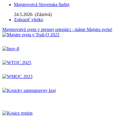
Majstrovstvá Slovenska štafiet
24.5.2026
(Zázrivá)
Zobraziť všetko
Majstrovstvá sveta v presnej orientáci - máme Majstra sveta!