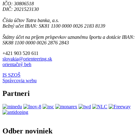
IČO: 30806518
DIČ: 2021523130
Čísla účtov Tatra banka, a.s.
Bežný učet IBAN: SK81 1100 0000 0026 2183 8139
Štátny účet na príjem príspevkov uznanému športu a dotácie IBAN:
SK88 1100 0000 0026 2876 2843
+421 903 520 611
slovakia@orienteering.sk
orientačný beh
IS SZOŠ
Správcovia webu
Partneri
Odber noviniek