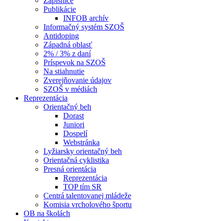
Zápisnice
Publikácie
INFOB archív
Informačný systém SZOŠ
Antidoping
Západná oblasť
2% / 3% z daní
Príspevok na SZOŠ
Na stiahnutie
Zverejňovanie údajov
SZOŠ v médiách
Reprezentácia
Orientačný beh
Dorast
Juniori
Dospelí
Webstránka
Lyžiarsky orientačný beh
Orientačná cyklistika
Presná orientácia
Reprezentácia
TOP tím SR
Centrá talentovanej mládeže
Komisia vrcholového športu
OB na školách